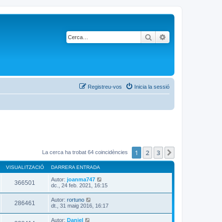
Cerca
Cerca avançada
Registreu-vos
Inicia la sessió
1
2
3
Següent
La cerca ha trobat 64 coincidències
VISUALITZACIÓ
DARRERA ENTRADA
Autor:
joanma747
366501
dc., 24 feb. 2021, 16:15
Autor:
rortuno
286461
dt., 31 maig 2016, 16:17
Autor:
Daniel