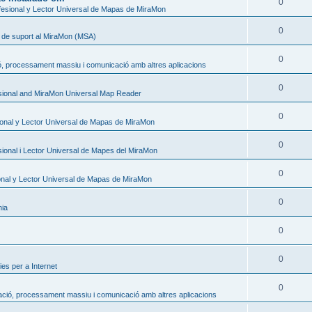
0
esional y Lector Universal de Mapas de MiraMon
0
s de suport al MiraMon (MSA)
0
ó, processament massiu i comunicació amb altres aplicacions
0
sional and MiraMon Universal Map Reader
0
onal y Lector Universal de Mapas de MiraMon
0
ional i Lector Universal de Mapes del MiraMon
0
nal y Lector Universal de Mapas de MiraMon
0
nia
0
0
es per a Internet
0
ació, processament massiu i comunicació amb altres aplicacions