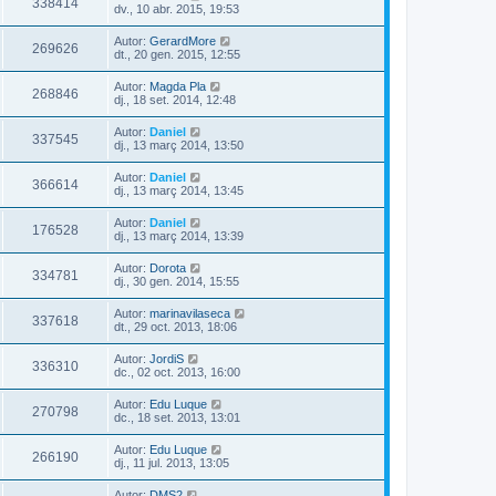
338414
dv., 10 abr. 2015, 19:53
Autor:
GerardMore
269626
dt., 20 gen. 2015, 12:55
Autor:
Magda Pla
268846
dj., 18 set. 2014, 12:48
Autor:
Daniel
337545
dj., 13 març 2014, 13:50
Autor:
Daniel
366614
dj., 13 març 2014, 13:45
Autor:
Daniel
176528
dj., 13 març 2014, 13:39
Autor:
Dorota
334781
dj., 30 gen. 2014, 15:55
Autor:
marinavilaseca
337618
dt., 29 oct. 2013, 18:06
Autor:
JordiS
336310
dc., 02 oct. 2013, 16:00
Autor:
Edu Luque
270798
dc., 18 set. 2013, 13:01
Autor:
Edu Luque
266190
dj., 11 jul. 2013, 13:05
Autor:
DMS2