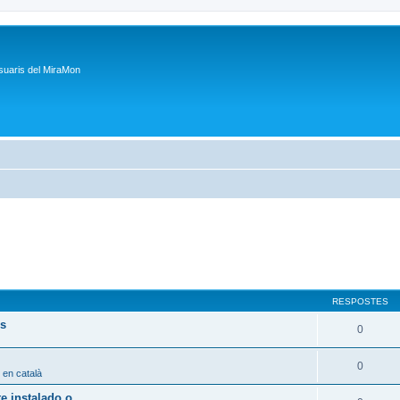
suaris del MiraMon
RESPOSTES
ps
0
0
 en català
 instalado o...