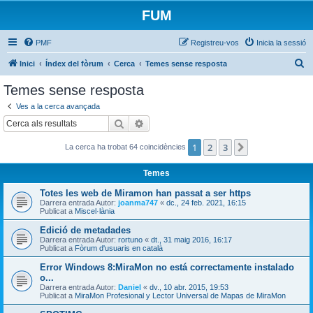
FUM
PMF
Registreu-vos
Inicia la sessió
C
Inici
Índex del fòrum
Cerca
Temes sense resposta
e
Temes sense resposta
r
Ves a la cerca avançada
c
Cerca
Cerca avançada
a
1
2
3
Següent
La cerca ha trobat 64 coincidències
Temes
Totes les web de Miramon han passat a ser https
Darrera entrada Autor:
joanma747
«
dc., 24 feb. 2021, 16:15
Publicat a
Miscel·lània
Edició de metadades
Darrera entrada Autor:
rortuno
«
dt., 31 maig 2016, 16:17
Publicat a
Fòrum d'usuaris en català
Error Windows 8:MiraMon no está correctamente instalado
o...
Darrera entrada Autor:
Daniel
«
dv., 10 abr. 2015, 19:53
Publicat a
MiraMon Profesional y Lector Universal de Mapas de MiraMon