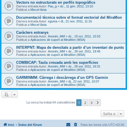
Vectors no estructurats en perfils topogràfics
Darrera entrada Autor:
Pau_g
«
dc., 11 gen. 2012, 13:10
Publicat a
Miscel·lània
Documentació tècnica sobre el format vectorial del MiraMon
Darrera entrada Autor:
sguma
«
dl., 21 nov. 2011, 11:16
Publicat a
Miscel·lània
Caràcters estranys
Darrera entrada Autor:
Anonim_MM
«
dc., 19 oct. 2011, 15:53
Publicat a
Aplicacions de suport al MiraMon (MSA)
INTERPNT: Mapa de densitats a partir d’un inventari de punts
Darrera entrada Autor:
Anonim_MM
«
dc., 28 set. 2011, 19:45
Publicat a
Aplicacions de suport al MiraMon (MSA)
COMBICAP: Taula creuada amb les superfícies
Darrera entrada Autor:
Anonim_MM
«
dc., 28 set. 2011, 16:31
Publicat a
Aplicacions de suport al MiraMon (MSA)
GARMINMM: Càrrega i descàrrega d’un GPS Garmin
Darrera entrada Autor:
Anonim_MM
«
dj., 22 set. 2011, 10:07
Publicat a
Aplicacions de suport al MiraMon (MSA)
1
2
3
Següent
La cerca ha trobat 64 coincidències
Salta a
Inici
Índex del fòrum
Totes les hores són
UTC+02:00