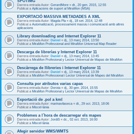
SPOTIMG
Darrera entrada Autor:
GerardMore
«
dt., 20 gen. 2015, 12:55
Publicat a
Aplicacions de suport al MiraMon (MSA)
EXPORTACIÓ MASSIVA METADADES A XML
Darrera entrada Autor:
Magda Pla
«
dj., 18 set. 2014, 12:48
Publicat a
Automatització, processament massiu i comunicació amb altres
aplicacions
Library downloading and Internet Explorer 11
Darrera entrada Autor:
Daniel
«
dj., 13 març 2014, 13:50
Publicat a
MiraMon Professional and MiraMon Universal Map Reader
Descarga de librerías y Internet Explorer 11
Darrera entrada Autor:
Daniel
«
dj., 13 març 2014, 13:45
Publicat a
MiraMon Profesional y Lector Universal de Mapas de MiraMon
Descàrrega de llibreries i Internet Explorer 11
Darrera entrada Autor:
Daniel
«
dj., 13 març 2014, 13:39
Publicat a
MiraMon Professional i Lector Universal de Mapes del MiraMon
Consulta por atributos varias capas
Darrera entrada Autor:
Dorota
«
dj., 30 gen. 2014, 15:55
Publicat a
MiraMon Profesional y Lector Universal de Mapas de MiraMon
Exportació de .pol a kml
Darrera entrada Autor:
marinavilaseca
«
dt., 29 oct. 2013, 18:06
Publicat a
Miscel·lània
Problemes a l´hora de descarregar els mapes
Darrera entrada Autor:
JordiS
«
dc., 02 oct. 2013, 16:00
Publicat a
Miscel·lània
Afegir servidor WMS/WMTS