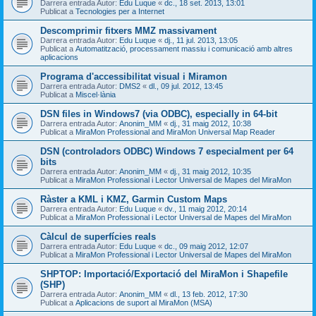
Darrera entrada Autor:
Edu Luque
«
dc., 18 set. 2013, 13:01
Publicat a
Tecnologies per a Internet
Descomprimir fitxers MMZ massivament
Darrera entrada Autor:
Edu Luque
«
dj., 11 jul. 2013, 13:05
Publicat a
Automatització, processament massiu i comunicació amb altres
aplicacions
Programa d'accessibilitat visual i Miramon
Darrera entrada Autor:
DMS2
«
dl., 09 jul. 2012, 13:45
Publicat a
Miscel·lània
DSN files in Windows7 (via ODBC), especially in 64-bit
Darrera entrada Autor:
Anonim_MM
«
dj., 31 maig 2012, 10:38
Publicat a
MiraMon Professional and MiraMon Universal Map Reader
DSN (controladors ODBC) Windows 7 especialment per 64
bits
Darrera entrada Autor:
Anonim_MM
«
dj., 31 maig 2012, 10:35
Publicat a
MiraMon Professional i Lector Universal de Mapes del MiraMon
Ràster a KML i KMZ, Garmin Custom Maps
Darrera entrada Autor:
Edu Luque
«
dv., 11 maig 2012, 20:14
Publicat a
MiraMon Professional i Lector Universal de Mapes del MiraMon
Càlcul de superfícies reals
Darrera entrada Autor:
Edu Luque
«
dc., 09 maig 2012, 12:07
Publicat a
MiraMon Professional i Lector Universal de Mapes del MiraMon
SHPTOP: Importació/Exportació del MiraMon i Shapefile
(SHP)
Darrera entrada Autor:
Anonim_MM
«
dl., 13 feb. 2012, 17:30
Publicat a
Aplicacions de suport al MiraMon (MSA)