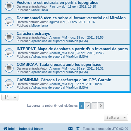
Vectors no estructurats en perfils topogràfics
Darrera entrada Autor:
Pau_g
«
dc., 11 gen. 2012, 13:10
Publicat a
Miscel·lània
Documentació tècnica sobre el format vectorial del MiraMon
Darrera entrada Autor:
sguma
«
dl., 21 nov. 2011, 11:16
Publicat a
Miscel·lània
Caràcters estranys
Darrera entrada Autor:
Anonim_MM
«
dc., 19 oct. 2011, 15:53
Publicat a
Aplicacions de suport al MiraMon (MSA)
INTERPNT: Mapa de densitats a partir d’un inventari de punts
Darrera entrada Autor:
Anonim_MM
«
dc., 28 set. 2011, 19:45
Publicat a
Aplicacions de suport al MiraMon (MSA)
COMBICAP: Taula creuada amb les superfícies
Darrera entrada Autor:
Anonim_MM
«
dc., 28 set. 2011, 16:31
Publicat a
Aplicacions de suport al MiraMon (MSA)
GARMINMM: Càrrega i descàrrega d’un GPS Garmin
Darrera entrada Autor:
Anonim_MM
«
dj., 22 set. 2011, 10:07
Publicat a
Aplicacions de suport al MiraMon (MSA)
1
2
3
Següent
La cerca ha trobat 64 coincidències
Salta a
Inici
Índex del fòrum
Totes les hores són
UTC+02:00