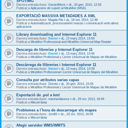
SPOTIMG
Darrera entrada Autor:
GerardMore
«
dt., 20 gen. 2015, 12:55
Publicat a
Aplicacions de suport al MiraMon (MSA)
EXPORTACIÓ MASSIVA METADADES A XML
Darrera entrada Autor:
Magda Pla
«
dj., 18 set. 2014, 12:48
Publicat a
Automatització, processament massiu i comunicació amb altres
aplicacions
Library downloading and Internet Explorer 11
Darrera entrada Autor:
Daniel
«
dj., 13 març 2014, 13:50
Publicat a
MiraMon Professional and MiraMon Universal Map Reader
Descarga de librerías y Internet Explorer 11
Darrera entrada Autor:
Daniel
«
dj., 13 març 2014, 13:45
Publicat a
MiraMon Profesional y Lector Universal de Mapas de MiraMon
Descàrrega de llibreries i Internet Explorer 11
Darrera entrada Autor:
Daniel
«
dj., 13 març 2014, 13:39
Publicat a
MiraMon Professional i Lector Universal de Mapes del MiraMon
Consulta por atributos varias capas
Darrera entrada Autor:
Dorota
«
dj., 30 gen. 2014, 15:55
Publicat a
MiraMon Profesional y Lector Universal de Mapas de MiraMon
Exportació de .pol a kml
Darrera entrada Autor:
marinavilaseca
«
dt., 29 oct. 2013, 18:06
Publicat a
Miscel·lània
Problemes a l´hora de descarregar els mapes
Darrera entrada Autor:
JordiS
«
dc., 02 oct. 2013, 16:00
Publicat a
Miscel·lània
Afegir servidor WMS/WMTS