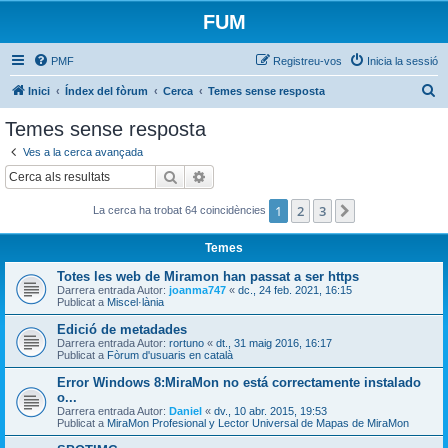
FUM
PMF
Registreu-vos
Inicia la sessió
C
Inici
Índex del fòrum
Cerca
Temes sense resposta
e
Temes sense resposta
r
Ves a la cerca avançada
c
Cerca
Cerca avançada
a
1
2
3
Següent
La cerca ha trobat 64 coincidències
Temes
Totes les web de Miramon han passat a ser https
Darrera entrada Autor:
joanma747
«
dc., 24 feb. 2021, 16:15
Publicat a
Miscel·lània
Edició de metadades
Darrera entrada Autor:
rortuno
«
dt., 31 maig 2016, 16:17
Publicat a
Fòrum d'usuaris en català
Error Windows 8:MiraMon no está correctamente instalado
o...
Darrera entrada Autor:
Daniel
«
dv., 10 abr. 2015, 19:53
Publicat a
MiraMon Profesional y Lector Universal de Mapas de MiraMon