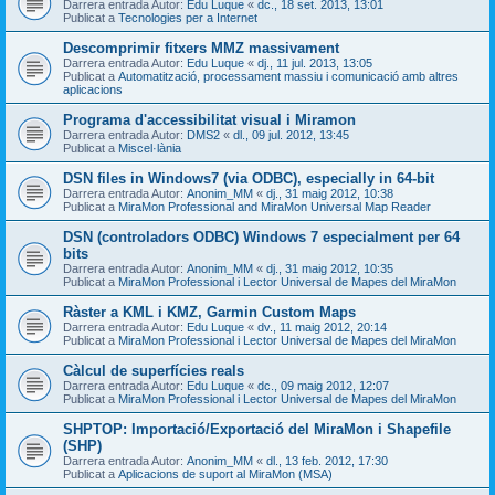
Darrera entrada Autor:
Edu Luque
«
dc., 18 set. 2013, 13:01
Publicat a
Tecnologies per a Internet
Descomprimir fitxers MMZ massivament
Darrera entrada Autor:
Edu Luque
«
dj., 11 jul. 2013, 13:05
Publicat a
Automatització, processament massiu i comunicació amb altres
aplicacions
Programa d'accessibilitat visual i Miramon
Darrera entrada Autor:
DMS2
«
dl., 09 jul. 2012, 13:45
Publicat a
Miscel·lània
DSN files in Windows7 (via ODBC), especially in 64-bit
Darrera entrada Autor:
Anonim_MM
«
dj., 31 maig 2012, 10:38
Publicat a
MiraMon Professional and MiraMon Universal Map Reader
DSN (controladors ODBC) Windows 7 especialment per 64
bits
Darrera entrada Autor:
Anonim_MM
«
dj., 31 maig 2012, 10:35
Publicat a
MiraMon Professional i Lector Universal de Mapes del MiraMon
Ràster a KML i KMZ, Garmin Custom Maps
Darrera entrada Autor:
Edu Luque
«
dv., 11 maig 2012, 20:14
Publicat a
MiraMon Professional i Lector Universal de Mapes del MiraMon
Càlcul de superfícies reals
Darrera entrada Autor:
Edu Luque
«
dc., 09 maig 2012, 12:07
Publicat a
MiraMon Professional i Lector Universal de Mapes del MiraMon
SHPTOP: Importació/Exportació del MiraMon i Shapefile
(SHP)
Darrera entrada Autor:
Anonim_MM
«
dl., 13 feb. 2012, 17:30
Publicat a
Aplicacions de suport al MiraMon (MSA)