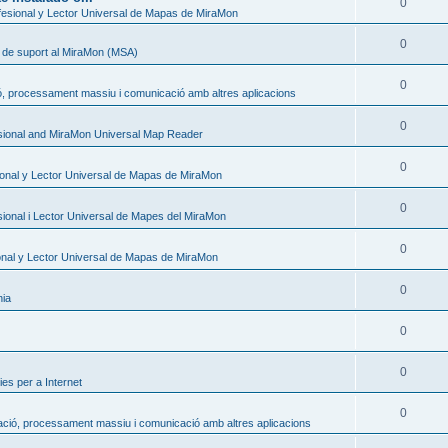
0
esional y Lector Universal de Mapas de MiraMon
0
s de suport al MiraMon (MSA)
0
ó, processament massiu i comunicació amb altres aplicacions
0
sional and MiraMon Universal Map Reader
0
onal y Lector Universal de Mapas de MiraMon
0
ional i Lector Universal de Mapes del MiraMon
0
nal y Lector Universal de Mapas de MiraMon
0
nia
0
0
es per a Internet
0
ació, processament massiu i comunicació amb altres aplicacions