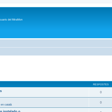
suaris del MiraMon
RESPOSTES
ps
0
0
 en català
 instalado o...