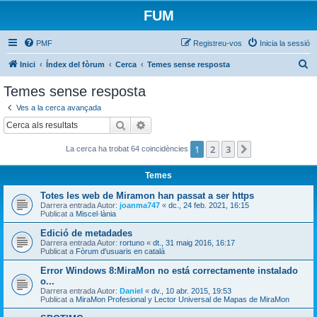
FUM
PMF
Registreu-vos
Inicia la sessió
C
Inici
Índex del fòrum
Cerca
Temes sense resposta
e
Temes sense resposta
r
Ves a la cerca avançada
c
Cerca
Cerca avançada
a
1
2
3
Següent
La cerca ha trobat 64 coincidències
Temes
Totes les web de Miramon han passat a ser https
Darrera entrada Autor:
joanma747
«
dc., 24 feb. 2021, 16:15
Publicat a
Miscel·lània
Edició de metadades
Darrera entrada Autor:
rortuno
«
dt., 31 maig 2016, 16:17
Publicat a
Fòrum d'usuaris en català
Error Windows 8:MiraMon no está correctamente instalado
o...
Darrera entrada Autor:
Daniel
«
dv., 10 abr. 2015, 19:53
Publicat a
MiraMon Profesional y Lector Universal de Mapas de MiraMon