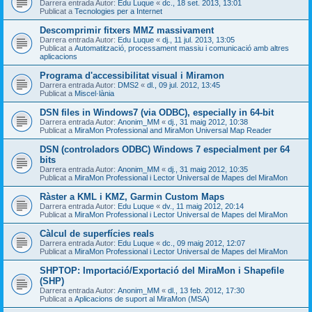
Darrera entrada Autor:
Edu Luque
«
dc., 18 set. 2013, 13:01
Publicat a
Tecnologies per a Internet
Descomprimir fitxers MMZ massivament
Darrera entrada Autor:
Edu Luque
«
dj., 11 jul. 2013, 13:05
Publicat a
Automatització, processament massiu i comunicació amb altres
aplicacions
Programa d'accessibilitat visual i Miramon
Darrera entrada Autor:
DMS2
«
dl., 09 jul. 2012, 13:45
Publicat a
Miscel·lània
DSN files in Windows7 (via ODBC), especially in 64-bit
Darrera entrada Autor:
Anonim_MM
«
dj., 31 maig 2012, 10:38
Publicat a
MiraMon Professional and MiraMon Universal Map Reader
DSN (controladors ODBC) Windows 7 especialment per 64
bits
Darrera entrada Autor:
Anonim_MM
«
dj., 31 maig 2012, 10:35
Publicat a
MiraMon Professional i Lector Universal de Mapes del MiraMon
Ràster a KML i KMZ, Garmin Custom Maps
Darrera entrada Autor:
Edu Luque
«
dv., 11 maig 2012, 20:14
Publicat a
MiraMon Professional i Lector Universal de Mapes del MiraMon
Càlcul de superfícies reals
Darrera entrada Autor:
Edu Luque
«
dc., 09 maig 2012, 12:07
Publicat a
MiraMon Professional i Lector Universal de Mapes del MiraMon
SHPTOP: Importació/Exportació del MiraMon i Shapefile
(SHP)
Darrera entrada Autor:
Anonim_MM
«
dl., 13 feb. 2012, 17:30
Publicat a
Aplicacions de suport al MiraMon (MSA)