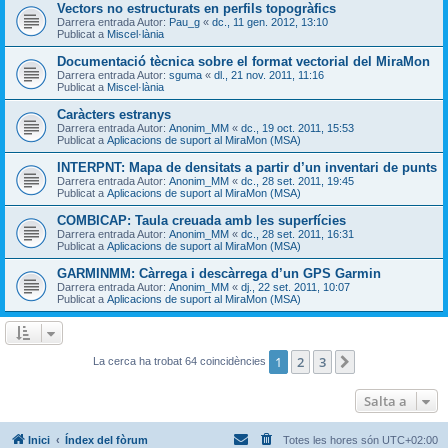
Vectors no estructurats en perfils topogràfics
Darrera entrada Autor:
Pau_g
«
dc., 11 gen. 2012, 13:10
Publicat a
Miscel·lània
Documentació tècnica sobre el format vectorial del MiraMon
Darrera entrada Autor:
sguma
«
dl., 21 nov. 2011, 11:16
Publicat a
Miscel·lània
Caràcters estranys
Darrera entrada Autor:
Anonim_MM
«
dc., 19 oct. 2011, 15:53
Publicat a
Aplicacions de suport al MiraMon (MSA)
INTERPNT: Mapa de densitats a partir d’un inventari de punts
Darrera entrada Autor:
Anonim_MM
«
dc., 28 set. 2011, 19:45
Publicat a
Aplicacions de suport al MiraMon (MSA)
COMBICAP: Taula creuada amb les superfícies
Darrera entrada Autor:
Anonim_MM
«
dc., 28 set. 2011, 16:31
Publicat a
Aplicacions de suport al MiraMon (MSA)
GARMINMM: Càrrega i descàrrega d’un GPS Garmin
Darrera entrada Autor:
Anonim_MM
«
dj., 22 set. 2011, 10:07
Publicat a
Aplicacions de suport al MiraMon (MSA)
1
2
3
Següent
La cerca ha trobat 64 coincidències
Salta a
Inici
Índex del fòrum
Totes les hores són
UTC+02:00