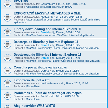
SPOTIMG
Darrera entrada Autor:
GerardMore
«
dt., 20 gen. 2015, 12:55
Publicat a
Aplicacions de suport al MiraMon (MSA)
EXPORTACIÓ MASSIVA METADADES A XML
Darrera entrada Autor:
Magda Pla
«
dj., 18 set. 2014, 12:48
Publicat a
Automatització, processament massiu i comunicació amb altres
aplicacions
Library downloading and Internet Explorer 11
Darrera entrada Autor:
Daniel
«
dj., 13 març 2014, 13:50
Publicat a
MiraMon Professional and MiraMon Universal Map Reader
Descarga de librerías y Internet Explorer 11
Darrera entrada Autor:
Daniel
«
dj., 13 març 2014, 13:45
Publicat a
MiraMon Profesional y Lector Universal de Mapas de MiraMon
Descàrrega de llibreries i Internet Explorer 11
Darrera entrada Autor:
Daniel
«
dj., 13 març 2014, 13:39
Publicat a
MiraMon Professional i Lector Universal de Mapes del MiraMon
Consulta por atributos varias capas
Darrera entrada Autor:
Dorota
«
dj., 30 gen. 2014, 15:55
Publicat a
MiraMon Profesional y Lector Universal de Mapas de MiraMon
Exportació de .pol a kml
Darrera entrada Autor:
marinavilaseca
«
dt., 29 oct. 2013, 18:06
Publicat a
Miscel·lània
Problemes a l´hora de descarregar els mapes
Darrera entrada Autor:
JordiS
«
dc., 02 oct. 2013, 16:00
Publicat a
Miscel·lània
Afegir servidor WMS/WMTS