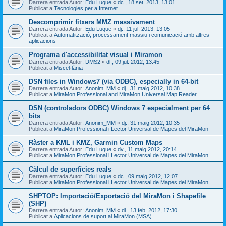
Darrera entrada Autor:
Edu Luque
«
dc., 18 set. 2013, 13:01
Publicat a
Tecnologies per a Internet
Descomprimir fitxers MMZ massivament
Darrera entrada Autor:
Edu Luque
«
dj., 11 jul. 2013, 13:05
Publicat a
Automatització, processament massiu i comunicació amb altres
aplicacions
Programa d'accessibilitat visual i Miramon
Darrera entrada Autor:
DMS2
«
dl., 09 jul. 2012, 13:45
Publicat a
Miscel·lània
DSN files in Windows7 (via ODBC), especially in 64-bit
Darrera entrada Autor:
Anonim_MM
«
dj., 31 maig 2012, 10:38
Publicat a
MiraMon Professional and MiraMon Universal Map Reader
DSN (controladors ODBC) Windows 7 especialment per 64
bits
Darrera entrada Autor:
Anonim_MM
«
dj., 31 maig 2012, 10:35
Publicat a
MiraMon Professional i Lector Universal de Mapes del MiraMon
Ràster a KML i KMZ, Garmin Custom Maps
Darrera entrada Autor:
Edu Luque
«
dv., 11 maig 2012, 20:14
Publicat a
MiraMon Professional i Lector Universal de Mapes del MiraMon
Càlcul de superfícies reals
Darrera entrada Autor:
Edu Luque
«
dc., 09 maig 2012, 12:07
Publicat a
MiraMon Professional i Lector Universal de Mapes del MiraMon
SHPTOP: Importació/Exportació del MiraMon i Shapefile
(SHP)
Darrera entrada Autor:
Anonim_MM
«
dl., 13 feb. 2012, 17:30
Publicat a
Aplicacions de suport al MiraMon (MSA)