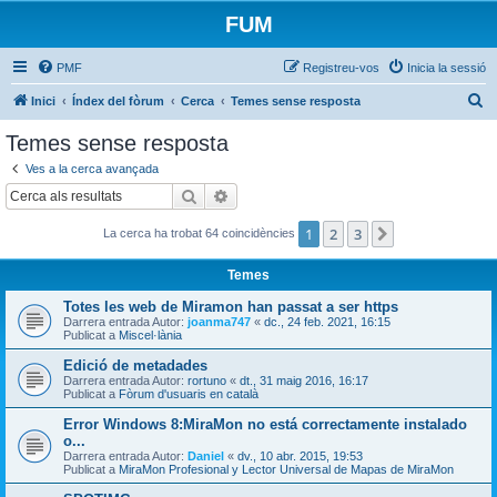
FUM
PMF
Registreu-vos
Inicia la sessió
C
Inici
Índex del fòrum
Cerca
Temes sense resposta
e
Temes sense resposta
r
Ves a la cerca avançada
c
Cerca
Cerca avançada
a
1
2
3
Següent
La cerca ha trobat 64 coincidències
Temes
Totes les web de Miramon han passat a ser https
Darrera entrada Autor:
joanma747
«
dc., 24 feb. 2021, 16:15
Publicat a
Miscel·lània
Edició de metadades
Darrera entrada Autor:
rortuno
«
dt., 31 maig 2016, 16:17
Publicat a
Fòrum d'usuaris en català
Error Windows 8:MiraMon no está correctamente instalado
o...
Darrera entrada Autor:
Daniel
«
dv., 10 abr. 2015, 19:53
Publicat a
MiraMon Profesional y Lector Universal de Mapas de MiraMon