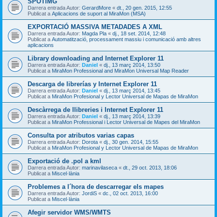
SPOTIMG
Darrera entrada Autor:
GerardMore
«
dt., 20 gen. 2015, 12:55
Publicat a
Aplicacions de suport al MiraMon (MSA)
EXPORTACIÓ MASSIVA METADADES A XML
Darrera entrada Autor:
Magda Pla
«
dj., 18 set. 2014, 12:48
Publicat a
Automatització, processament massiu i comunicació amb altres
aplicacions
Library downloading and Internet Explorer 11
Darrera entrada Autor:
Daniel
«
dj., 13 març 2014, 13:50
Publicat a
MiraMon Professional and MiraMon Universal Map Reader
Descarga de librerías y Internet Explorer 11
Darrera entrada Autor:
Daniel
«
dj., 13 març 2014, 13:45
Publicat a
MiraMon Profesional y Lector Universal de Mapas de MiraMon
Descàrrega de llibreries i Internet Explorer 11
Darrera entrada Autor:
Daniel
«
dj., 13 març 2014, 13:39
Publicat a
MiraMon Professional i Lector Universal de Mapes del MiraMon
Consulta por atributos varias capas
Darrera entrada Autor:
Dorota
«
dj., 30 gen. 2014, 15:55
Publicat a
MiraMon Profesional y Lector Universal de Mapas de MiraMon
Exportació de .pol a kml
Darrera entrada Autor:
marinavilaseca
«
dt., 29 oct. 2013, 18:06
Publicat a
Miscel·lània
Problemes a l´hora de descarregar els mapes
Darrera entrada Autor:
JordiS
«
dc., 02 oct. 2013, 16:00
Publicat a
Miscel·lània
Afegir servidor WMS/WMTS