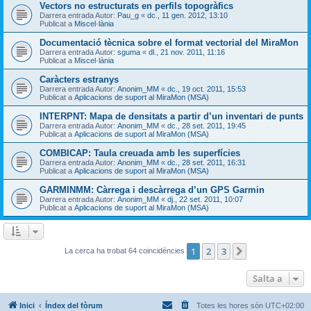
Vectors no estructurats en perfils topogràfics
Darrera entrada Autor:
Pau_g
«
dc., 11 gen. 2012, 13:10
Publicat a
Miscel·lània
Documentació tècnica sobre el format vectorial del MiraMon
Darrera entrada Autor:
sguma
«
dl., 21 nov. 2011, 11:16
Publicat a
Miscel·lània
Caràcters estranys
Darrera entrada Autor:
Anonim_MM
«
dc., 19 oct. 2011, 15:53
Publicat a
Aplicacions de suport al MiraMon (MSA)
INTERPNT: Mapa de densitats a partir d’un inventari de punts
Darrera entrada Autor:
Anonim_MM
«
dc., 28 set. 2011, 19:45
Publicat a
Aplicacions de suport al MiraMon (MSA)
COMBICAP: Taula creuada amb les superfícies
Darrera entrada Autor:
Anonim_MM
«
dc., 28 set. 2011, 16:31
Publicat a
Aplicacions de suport al MiraMon (MSA)
GARMINMM: Càrrega i descàrrega d’un GPS Garmin
Darrera entrada Autor:
Anonim_MM
«
dj., 22 set. 2011, 10:07
Publicat a
Aplicacions de suport al MiraMon (MSA)
1
2
3
Següent
La cerca ha trobat 64 coincidències
Salta a
Inici
Índex del fòrum
Totes les hores són
UTC+02:00