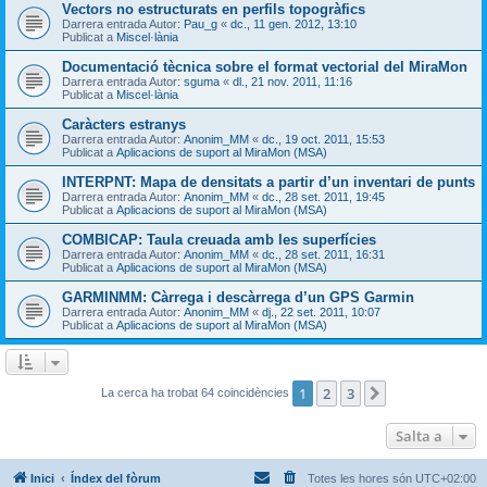
Vectors no estructurats en perfils topogràfics
Darrera entrada Autor:
Pau_g
«
dc., 11 gen. 2012, 13:10
Publicat a
Miscel·lània
Documentació tècnica sobre el format vectorial del MiraMon
Darrera entrada Autor:
sguma
«
dl., 21 nov. 2011, 11:16
Publicat a
Miscel·lània
Caràcters estranys
Darrera entrada Autor:
Anonim_MM
«
dc., 19 oct. 2011, 15:53
Publicat a
Aplicacions de suport al MiraMon (MSA)
INTERPNT: Mapa de densitats a partir d’un inventari de punts
Darrera entrada Autor:
Anonim_MM
«
dc., 28 set. 2011, 19:45
Publicat a
Aplicacions de suport al MiraMon (MSA)
COMBICAP: Taula creuada amb les superfícies
Darrera entrada Autor:
Anonim_MM
«
dc., 28 set. 2011, 16:31
Publicat a
Aplicacions de suport al MiraMon (MSA)
GARMINMM: Càrrega i descàrrega d’un GPS Garmin
Darrera entrada Autor:
Anonim_MM
«
dj., 22 set. 2011, 10:07
Publicat a
Aplicacions de suport al MiraMon (MSA)
1
2
3
Següent
La cerca ha trobat 64 coincidències
Salta a
Inici
Índex del fòrum
Totes les hores són
UTC+02:00