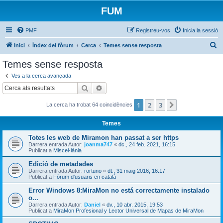
FUM
PMF
Registreu-vos
Inicia la sessió
C
Inici
Índex del fòrum
Cerca
Temes sense resposta
e
Temes sense resposta
r
Ves a la cerca avançada
c
Cerca
Cerca avançada
a
1
2
3
Següent
La cerca ha trobat 64 coincidències
Temes
Totes les web de Miramon han passat a ser https
Darrera entrada Autor:
joanma747
«
dc., 24 feb. 2021, 16:15
Publicat a
Miscel·lània
Edició de metadades
Darrera entrada Autor:
rortuno
«
dt., 31 maig 2016, 16:17
Publicat a
Fòrum d'usuaris en català
Error Windows 8:MiraMon no está correctamente instalado
o...
Darrera entrada Autor:
Daniel
«
dv., 10 abr. 2015, 19:53
Publicat a
MiraMon Profesional y Lector Universal de Mapas de MiraMon