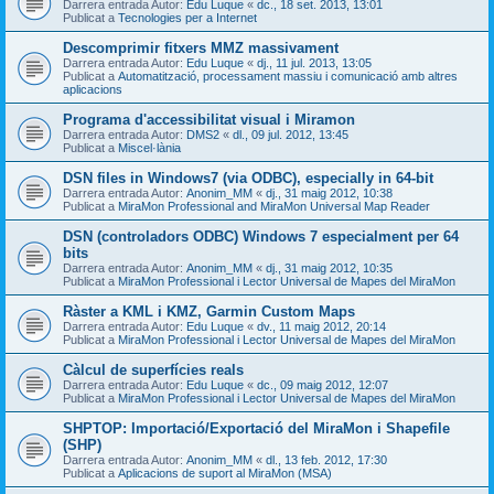
Darrera entrada Autor:
Edu Luque
«
dc., 18 set. 2013, 13:01
Publicat a
Tecnologies per a Internet
Descomprimir fitxers MMZ massivament
Darrera entrada Autor:
Edu Luque
«
dj., 11 jul. 2013, 13:05
Publicat a
Automatització, processament massiu i comunicació amb altres
aplicacions
Programa d'accessibilitat visual i Miramon
Darrera entrada Autor:
DMS2
«
dl., 09 jul. 2012, 13:45
Publicat a
Miscel·lània
DSN files in Windows7 (via ODBC), especially in 64-bit
Darrera entrada Autor:
Anonim_MM
«
dj., 31 maig 2012, 10:38
Publicat a
MiraMon Professional and MiraMon Universal Map Reader
DSN (controladors ODBC) Windows 7 especialment per 64
bits
Darrera entrada Autor:
Anonim_MM
«
dj., 31 maig 2012, 10:35
Publicat a
MiraMon Professional i Lector Universal de Mapes del MiraMon
Ràster a KML i KMZ, Garmin Custom Maps
Darrera entrada Autor:
Edu Luque
«
dv., 11 maig 2012, 20:14
Publicat a
MiraMon Professional i Lector Universal de Mapes del MiraMon
Càlcul de superfícies reals
Darrera entrada Autor:
Edu Luque
«
dc., 09 maig 2012, 12:07
Publicat a
MiraMon Professional i Lector Universal de Mapes del MiraMon
SHPTOP: Importació/Exportació del MiraMon i Shapefile
(SHP)
Darrera entrada Autor:
Anonim_MM
«
dl., 13 feb. 2012, 17:30
Publicat a
Aplicacions de suport al MiraMon (MSA)