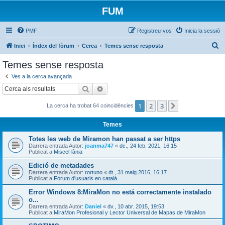
FUM
PMF
Registreu-vos
Inicia la sessió
C
Inici
Índex del fòrum
Cerca
Temes sense resposta
e
Temes sense resposta
r
Ves a la cerca avançada
c
Cerca
Cerca avançada
a
1
2
3
Següent
La cerca ha trobat 64 coincidències
Temes
Totes les web de Miramon han passat a ser https
Darrera entrada Autor:
joanma747
«
dc., 24 feb. 2021, 16:15
Publicat a
Miscel·lània
Edició de metadades
Darrera entrada Autor:
rortuno
«
dt., 31 maig 2016, 16:17
Publicat a
Fòrum d'usuaris en català
Error Windows 8:MiraMon no está correctamente instalado
o...
Darrera entrada Autor:
Daniel
«
dv., 10 abr. 2015, 19:53
Publicat a
MiraMon Profesional y Lector Universal de Mapas de MiraMon