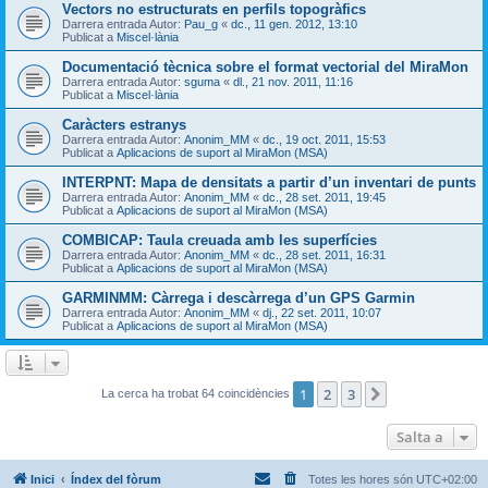
Vectors no estructurats en perfils topogràfics
Darrera entrada Autor:
Pau_g
«
dc., 11 gen. 2012, 13:10
Publicat a
Miscel·lània
Documentació tècnica sobre el format vectorial del MiraMon
Darrera entrada Autor:
sguma
«
dl., 21 nov. 2011, 11:16
Publicat a
Miscel·lània
Caràcters estranys
Darrera entrada Autor:
Anonim_MM
«
dc., 19 oct. 2011, 15:53
Publicat a
Aplicacions de suport al MiraMon (MSA)
INTERPNT: Mapa de densitats a partir d’un inventari de punts
Darrera entrada Autor:
Anonim_MM
«
dc., 28 set. 2011, 19:45
Publicat a
Aplicacions de suport al MiraMon (MSA)
COMBICAP: Taula creuada amb les superfícies
Darrera entrada Autor:
Anonim_MM
«
dc., 28 set. 2011, 16:31
Publicat a
Aplicacions de suport al MiraMon (MSA)
GARMINMM: Càrrega i descàrrega d’un GPS Garmin
Darrera entrada Autor:
Anonim_MM
«
dj., 22 set. 2011, 10:07
Publicat a
Aplicacions de suport al MiraMon (MSA)
1
2
3
Següent
La cerca ha trobat 64 coincidències
Salta a
Inici
Índex del fòrum
Totes les hores són
UTC+02:00