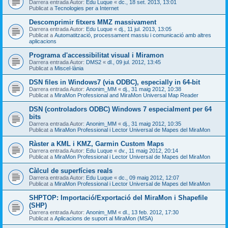
Darrera entrada Autor:
Edu Luque
«
dc., 18 set. 2013, 13:01
Publicat a
Tecnologies per a Internet
Descomprimir fitxers MMZ massivament
Darrera entrada Autor:
Edu Luque
«
dj., 11 jul. 2013, 13:05
Publicat a
Automatització, processament massiu i comunicació amb altres
aplicacions
Programa d'accessibilitat visual i Miramon
Darrera entrada Autor:
DMS2
«
dl., 09 jul. 2012, 13:45
Publicat a
Miscel·lània
DSN files in Windows7 (via ODBC), especially in 64-bit
Darrera entrada Autor:
Anonim_MM
«
dj., 31 maig 2012, 10:38
Publicat a
MiraMon Professional and MiraMon Universal Map Reader
DSN (controladors ODBC) Windows 7 especialment per 64
bits
Darrera entrada Autor:
Anonim_MM
«
dj., 31 maig 2012, 10:35
Publicat a
MiraMon Professional i Lector Universal de Mapes del MiraMon
Ràster a KML i KMZ, Garmin Custom Maps
Darrera entrada Autor:
Edu Luque
«
dv., 11 maig 2012, 20:14
Publicat a
MiraMon Professional i Lector Universal de Mapes del MiraMon
Càlcul de superfícies reals
Darrera entrada Autor:
Edu Luque
«
dc., 09 maig 2012, 12:07
Publicat a
MiraMon Professional i Lector Universal de Mapes del MiraMon
SHPTOP: Importació/Exportació del MiraMon i Shapefile
(SHP)
Darrera entrada Autor:
Anonim_MM
«
dl., 13 feb. 2012, 17:30
Publicat a
Aplicacions de suport al MiraMon (MSA)