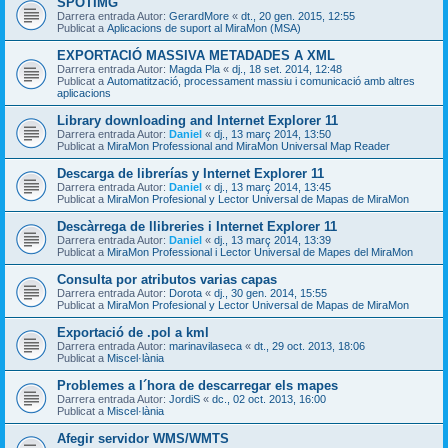
SPOTIMG
Darrera entrada Autor:
GerardMore
«
dt., 20 gen. 2015, 12:55
Publicat a
Aplicacions de suport al MiraMon (MSA)
EXPORTACIÓ MASSIVA METADADES A XML
Darrera entrada Autor:
Magda Pla
«
dj., 18 set. 2014, 12:48
Publicat a
Automatització, processament massiu i comunicació amb altres
aplicacions
Library downloading and Internet Explorer 11
Darrera entrada Autor:
Daniel
«
dj., 13 març 2014, 13:50
Publicat a
MiraMon Professional and MiraMon Universal Map Reader
Descarga de librerías y Internet Explorer 11
Darrera entrada Autor:
Daniel
«
dj., 13 març 2014, 13:45
Publicat a
MiraMon Profesional y Lector Universal de Mapas de MiraMon
Descàrrega de llibreries i Internet Explorer 11
Darrera entrada Autor:
Daniel
«
dj., 13 març 2014, 13:39
Publicat a
MiraMon Professional i Lector Universal de Mapes del MiraMon
Consulta por atributos varias capas
Darrera entrada Autor:
Dorota
«
dj., 30 gen. 2014, 15:55
Publicat a
MiraMon Profesional y Lector Universal de Mapas de MiraMon
Exportació de .pol a kml
Darrera entrada Autor:
marinavilaseca
«
dt., 29 oct. 2013, 18:06
Publicat a
Miscel·lània
Problemes a l´hora de descarregar els mapes
Darrera entrada Autor:
JordiS
«
dc., 02 oct. 2013, 16:00
Publicat a
Miscel·lània
Afegir servidor WMS/WMTS