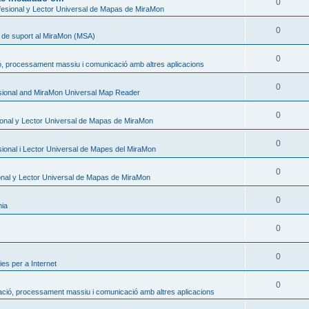
0
esional y Lector Universal de Mapas de MiraMon
0
s de suport al MiraMon (MSA)
0
ó, processament massiu i comunicació amb altres aplicacions
0
sional and MiraMon Universal Map Reader
0
onal y Lector Universal de Mapas de MiraMon
0
ional i Lector Universal de Mapes del MiraMon
0
nal y Lector Universal de Mapas de MiraMon
0
nia
0
0
es per a Internet
0
ació, processament massiu i comunicació amb altres aplicacions