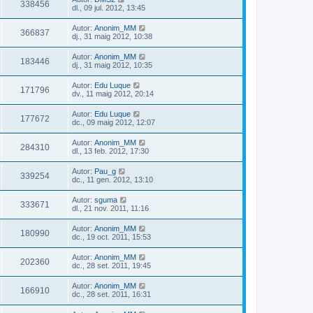
338456
dl., 09 jul. 2012, 13:45
Autor:
Anonim_MM
366837
dj., 31 maig 2012, 10:38
Autor:
Anonim_MM
183446
dj., 31 maig 2012, 10:35
Autor:
Edu Luque
171796
dv., 11 maig 2012, 20:14
Autor:
Edu Luque
177672
dc., 09 maig 2012, 12:07
Autor:
Anonim_MM
284310
dl., 13 feb. 2012, 17:30
Autor:
Pau_g
339254
dc., 11 gen. 2012, 13:10
Autor:
sguma
333671
dl., 21 nov. 2011, 11:16
Autor:
Anonim_MM
180990
dc., 19 oct. 2011, 15:53
Autor:
Anonim_MM
202360
dc., 28 set. 2011, 19:45
Autor:
Anonim_MM
166910
dc., 28 set. 2011, 16:31