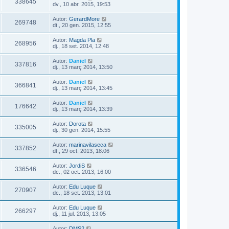
338645
dv., 10 abr. 2015, 19:53
Autor:
GerardMore
269748
dt., 20 gen. 2015, 12:55
Autor:
Magda Pla
268956
dj., 18 set. 2014, 12:48
Autor:
Daniel
337816
dj., 13 març 2014, 13:50
Autor:
Daniel
366841
dj., 13 març 2014, 13:45
Autor:
Daniel
176642
dj., 13 març 2014, 13:39
Autor:
Dorota
335005
dj., 30 gen. 2014, 15:55
Autor:
marinavilaseca
337852
dt., 29 oct. 2013, 18:06
Autor:
JordiS
336546
dc., 02 oct. 2013, 16:00
Autor:
Edu Luque
270907
dc., 18 set. 2013, 13:01
Autor:
Edu Luque
266297
dj., 11 jul. 2013, 13:05
Autor:
DMS2