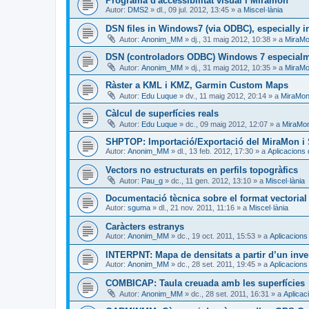
Programa d'accessibilitat visual i Miramon
Autor:
DMS2
»
dl., 09 jul. 2012, 13:45
» a
Miscel·lània
DSN files in Windows7 (via ODBC), especially in
Autor:
Anonim_MM
»
dj., 31 maig 2012, 10:38
» a
MiraMo
DSN (controladors ODBC) Windows 7 especialme
Autor:
Anonim_MM
»
dj., 31 maig 2012, 10:35
» a
MiraMo
Ràster a KML i KMZ, Garmin Custom Maps
Autor:
Edu Luque
»
dv., 11 maig 2012, 20:14
» a
MiraMon 
Càlcul de superfícies reals
Autor:
Edu Luque
»
dc., 09 maig 2012, 12:07
» a
MiraMon
SHPTOP: Importació/Exportació del MiraMon i 
Autor:
Anonim_MM
»
dl., 13 feb. 2012, 17:30
» a
Aplicacions
Vectors no estructurats en perfils topogràfics
Autor:
Pau_g
»
dc., 11 gen. 2012, 13:10
» a
Miscel·lània
Documentació tècnica sobre el format vectoria
Autor:
sguma
»
dl., 21 nov. 2011, 11:16
» a
Miscel·lània
Caràcters estranys
Autor:
Anonim_MM
»
dc., 19 oct. 2011, 15:53
» a
Aplicacions
INTERPNT: Mapa de densitats a partir d’un inve
Autor:
Anonim_MM
»
dc., 28 set. 2011, 19:45
» a
Aplicacions
COMBICAP: Taula creuada amb les superfícies
Autor:
Anonim_MM
»
dc., 28 set. 2011, 16:31
» a
Aplicac