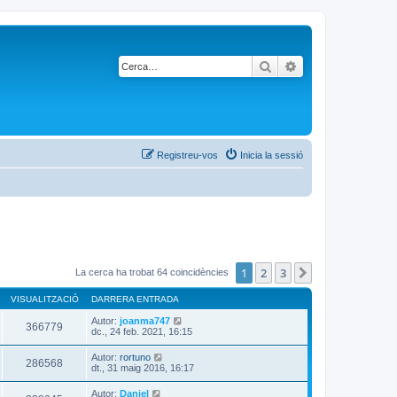
Cerca
Cerca avançada
Registreu-vos
Inicia la sessió
1
2
3
Següent
La cerca ha trobat 64 coincidències
VISUALITZACIÓ
DARRERA ENTRADA
Autor:
joanma747
366779
dc., 24 feb. 2021, 16:15
Autor:
rortuno
286568
dt., 31 maig 2016, 16:17
Autor:
Daniel