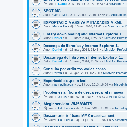
Autor:
Daniel
»
dv., 10 abr. 2015, 19:53
» a
MiraMon Prof
SPOTIMG
Autor:
GerardMore
»
dt., 20 gen. 2015, 12:55
» a
Aplicacion
EXPORTACIÓ MASSIVA METADADES A XML
Autor:
Magda Pla
»
dj., 18 set. 2014, 12:48
» a
Automatitzaci
Library downloading and Internet Explorer 11
Autor:
Daniel
»
dj., 13 març 2014, 13:50
» a
MiraMon Profes
Descarga de librerías y Internet Explorer 11
Autor:
Daniel
»
dj., 13 març 2014, 13:45
» a
MiraMon Profesi
Descàrrega de llibreries i Internet Explorer 11
Autor:
Daniel
»
dj., 13 març 2014, 13:39
» a
MiraMon Profess
Consulta por atributos varias capas
Autor:
Dorota
»
dj., 30 gen. 2014, 15:55
» a
MiraMon Profesio
Exportació de .pol a kml
Autor:
marinavilaseca
»
dt., 29 oct. 2013, 18:06
» a
Miscel·là
Problemes a l´hora de descarregar els mapes
Autor:
JordiS
»
dc., 02 oct. 2013, 16:00
» a
Miscel·lània
Afegir servidor WMS/WMTS
Autor:
Edu Luque
»
dc., 18 set. 2013, 13:01
» a
Tecnologi
Descomprimir fitxers MMZ massivament
Autor:
Edu Luque
»
dj., 11 jul. 2013, 13:05
» a
Automatitz