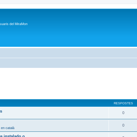
suaris del MiraMon
RESPOSTES
ps
0
0
 en català
 instalado o...