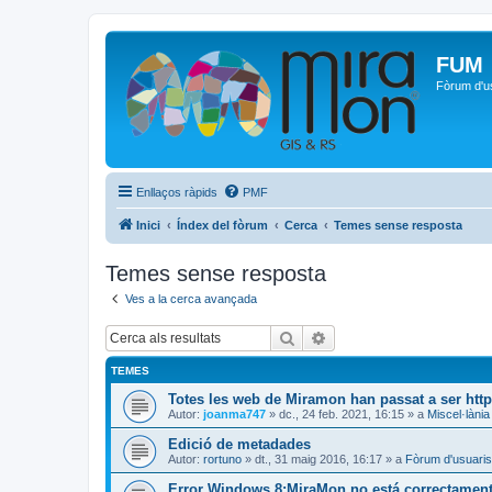
FUM
Fòrum d'u
Enllaços ràpids
PMF
Inici
Índex del fòrum
Cerca
Temes sense resposta
Temes sense resposta
Ves a la cerca avançada
Cerca
Cerca avançada
TEMES
Totes les web de Miramon han passat a ser htt
Autor:
joanma747
»
dc., 24 feb. 2021, 16:15
» a
Miscel·lània
Edició de metadades
Autor:
rortuno
»
dt., 31 maig 2016, 16:17
» a
Fòrum d'usuaris
Error Windows 8:MiraMon no está correctamente