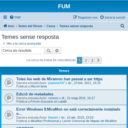
FUM
PMF
Registreu-vos
Inicia la sessió
C
Inici
Índex del fòrum
Cerca
Temes sense resposta
e
Temes sense resposta
r
Ves a la cerca avançada
c
Cerca
Cerca avançada
a
1
2
3
Següent
La cerca ha trobat 64 coincidències
Temes
Totes les web de Miramon han passat a ser https
Darrera entrada Autor:
joanma747
«
dc., 24 feb. 2021, 16:15
Publicat a
Miscel·lània
Edició de metadades
Darrera entrada Autor:
rortuno
«
dt., 31 maig 2016, 16:17
Publicat a
Fòrum d'usuaris en català
Error Windows 8:MiraMon no está correctamente instalado
o...
Darrera entrada Autor:
Daniel
«
dv., 10 abr. 2015, 19:53
Publicat a
MiraMon Profesional y Lector Universal de Mapas de MiraMon