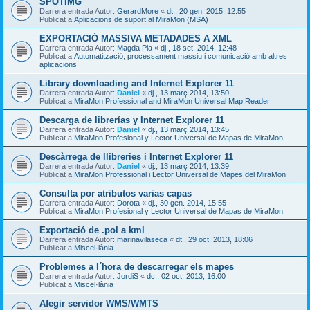
SPOTIMG
Darrera entrada Autor:
GerardMore
«
dt., 20 gen. 2015, 12:55
Publicat a
Aplicacions de suport al MiraMon (MSA)
EXPORTACIÓ MASSIVA METADADES A XML
Darrera entrada Autor:
Magda Pla
«
dj., 18 set. 2014, 12:48
Publicat a
Automatització, processament massiu i comunicació amb altres
aplicacions
Library downloading and Internet Explorer 11
Darrera entrada Autor:
Daniel
«
dj., 13 març 2014, 13:50
Publicat a
MiraMon Professional and MiraMon Universal Map Reader
Descarga de librerías y Internet Explorer 11
Darrera entrada Autor:
Daniel
«
dj., 13 març 2014, 13:45
Publicat a
MiraMon Profesional y Lector Universal de Mapas de MiraMon
Descàrrega de llibreries i Internet Explorer 11
Darrera entrada Autor:
Daniel
«
dj., 13 març 2014, 13:39
Publicat a
MiraMon Professional i Lector Universal de Mapes del MiraMon
Consulta por atributos varias capas
Darrera entrada Autor:
Dorota
«
dj., 30 gen. 2014, 15:55
Publicat a
MiraMon Profesional y Lector Universal de Mapas de MiraMon
Exportació de .pol a kml
Darrera entrada Autor:
marinavilaseca
«
dt., 29 oct. 2013, 18:06
Publicat a
Miscel·lània
Problemes a l´hora de descarregar els mapes
Darrera entrada Autor:
JordiS
«
dc., 02 oct. 2013, 16:00
Publicat a
Miscel·lània
Afegir servidor WMS/WMTS