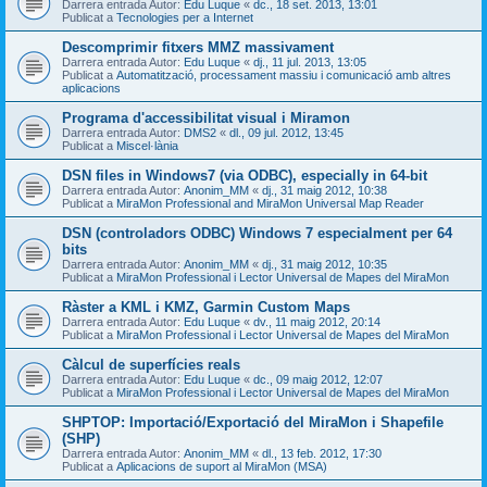
Darrera entrada Autor:
Edu Luque
«
dc., 18 set. 2013, 13:01
Publicat a
Tecnologies per a Internet
Descomprimir fitxers MMZ massivament
Darrera entrada Autor:
Edu Luque
«
dj., 11 jul. 2013, 13:05
Publicat a
Automatització, processament massiu i comunicació amb altres
aplicacions
Programa d'accessibilitat visual i Miramon
Darrera entrada Autor:
DMS2
«
dl., 09 jul. 2012, 13:45
Publicat a
Miscel·lània
DSN files in Windows7 (via ODBC), especially in 64-bit
Darrera entrada Autor:
Anonim_MM
«
dj., 31 maig 2012, 10:38
Publicat a
MiraMon Professional and MiraMon Universal Map Reader
DSN (controladors ODBC) Windows 7 especialment per 64
bits
Darrera entrada Autor:
Anonim_MM
«
dj., 31 maig 2012, 10:35
Publicat a
MiraMon Professional i Lector Universal de Mapes del MiraMon
Ràster a KML i KMZ, Garmin Custom Maps
Darrera entrada Autor:
Edu Luque
«
dv., 11 maig 2012, 20:14
Publicat a
MiraMon Professional i Lector Universal de Mapes del MiraMon
Càlcul de superfícies reals
Darrera entrada Autor:
Edu Luque
«
dc., 09 maig 2012, 12:07
Publicat a
MiraMon Professional i Lector Universal de Mapes del MiraMon
SHPTOP: Importació/Exportació del MiraMon i Shapefile
(SHP)
Darrera entrada Autor:
Anonim_MM
«
dl., 13 feb. 2012, 17:30
Publicat a
Aplicacions de suport al MiraMon (MSA)