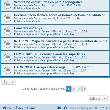
Vectors no estructurats en perfils topogràfics
Darrera entrada Autor:
Pau_g
«
dc., 11 gen. 2012, 13:10
Publicat a
Miscel·lània
Documentació tècnica sobre el format vectorial del MiraMon
Darrera entrada Autor:
sguma
«
dl., 21 nov. 2011, 11:16
Publicat a
Miscel·lània
Caràcters estranys
Darrera entrada Autor:
Anonim_MM
«
dc., 19 oct. 2011, 15:53
Publicat a
Aplicacions de suport al MiraMon (MSA)
INTERPNT: Mapa de densitats a partir d’un inventari de punts
Darrera entrada Autor:
Anonim_MM
«
dc., 28 set. 2011, 19:45
Publicat a
Aplicacions de suport al MiraMon (MSA)
COMBICAP: Taula creuada amb les superfícies
Darrera entrada Autor:
Anonim_MM
«
dc., 28 set. 2011, 16:31
Publicat a
Aplicacions de suport al MiraMon (MSA)
GARMINMM: Càrrega i descàrrega d’un GPS Garmin
Darrera entrada Autor:
Anonim_MM
«
dj., 22 set. 2011, 10:07
Publicat a
Aplicacions de suport al MiraMon (MSA)
1
2
3
Següent
La cerca ha trobat 64 coincidències
Salta a
Inici
Índex del fòrum
Totes les hores són
UTC+02:00