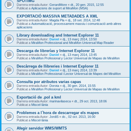
SPOTIMG
Darrera entrada Autor:
GerardMore
«
dt., 20 gen. 2015, 12:55
Publicat a
Aplicacions de suport al MiraMon (MSA)
EXPORTACIÓ MASSIVA METADADES A XML
Darrera entrada Autor:
Magda Pla
«
dj., 18 set. 2014, 12:48
Publicat a
Automatització, processament massiu i comunicació amb altres
aplicacions
Library downloading and Internet Explorer 11
Darrera entrada Autor:
Daniel
«
dj., 13 març 2014, 13:50
Publicat a
MiraMon Professional and MiraMon Universal Map Reader
Descarga de librerías y Internet Explorer 11
Darrera entrada Autor:
Daniel
«
dj., 13 març 2014, 13:45
Publicat a
MiraMon Profesional y Lector Universal de Mapas de MiraMon
Descàrrega de llibreries i Internet Explorer 11
Darrera entrada Autor:
Daniel
«
dj., 13 març 2014, 13:39
Publicat a
MiraMon Professional i Lector Universal de Mapes del MiraMon
Consulta por atributos varias capas
Darrera entrada Autor:
Dorota
«
dj., 30 gen. 2014, 15:55
Publicat a
MiraMon Profesional y Lector Universal de Mapas de MiraMon
Exportació de .pol a kml
Darrera entrada Autor:
marinavilaseca
«
dt., 29 oct. 2013, 18:06
Publicat a
Miscel·lània
Problemes a l´hora de descarregar els mapes
Darrera entrada Autor:
JordiS
«
dc., 02 oct. 2013, 16:00
Publicat a
Miscel·lània
Afegir servidor WMS/WMTS