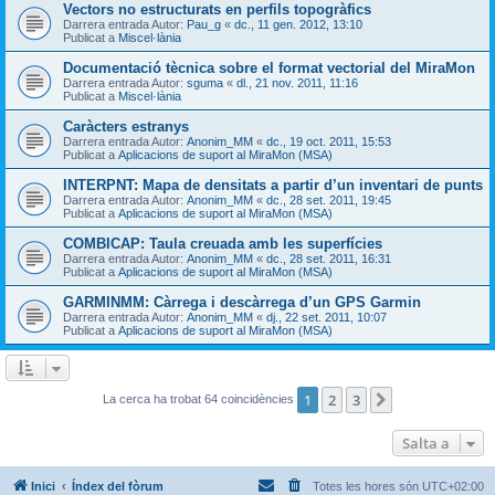
Vectors no estructurats en perfils topogràfics
Darrera entrada Autor:
Pau_g
«
dc., 11 gen. 2012, 13:10
Publicat a
Miscel·lània
Documentació tècnica sobre el format vectorial del MiraMon
Darrera entrada Autor:
sguma
«
dl., 21 nov. 2011, 11:16
Publicat a
Miscel·lània
Caràcters estranys
Darrera entrada Autor:
Anonim_MM
«
dc., 19 oct. 2011, 15:53
Publicat a
Aplicacions de suport al MiraMon (MSA)
INTERPNT: Mapa de densitats a partir d’un inventari de punts
Darrera entrada Autor:
Anonim_MM
«
dc., 28 set. 2011, 19:45
Publicat a
Aplicacions de suport al MiraMon (MSA)
COMBICAP: Taula creuada amb les superfícies
Darrera entrada Autor:
Anonim_MM
«
dc., 28 set. 2011, 16:31
Publicat a
Aplicacions de suport al MiraMon (MSA)
GARMINMM: Càrrega i descàrrega d’un GPS Garmin
Darrera entrada Autor:
Anonim_MM
«
dj., 22 set. 2011, 10:07
Publicat a
Aplicacions de suport al MiraMon (MSA)
1
2
3
Següent
La cerca ha trobat 64 coincidències
Salta a
Inici
Índex del fòrum
Totes les hores són
UTC+02:00