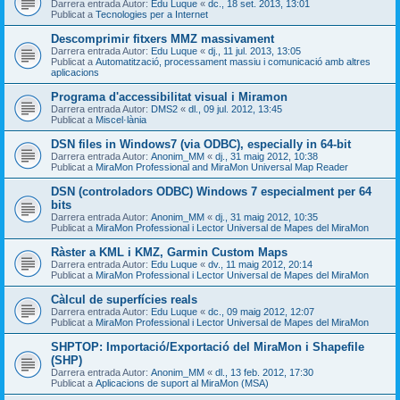
Darrera entrada Autor:
Edu Luque
«
dc., 18 set. 2013, 13:01
Publicat a
Tecnologies per a Internet
Descomprimir fitxers MMZ massivament
Darrera entrada Autor:
Edu Luque
«
dj., 11 jul. 2013, 13:05
Publicat a
Automatització, processament massiu i comunicació amb altres
aplicacions
Programa d'accessibilitat visual i Miramon
Darrera entrada Autor:
DMS2
«
dl., 09 jul. 2012, 13:45
Publicat a
Miscel·lània
DSN files in Windows7 (via ODBC), especially in 64-bit
Darrera entrada Autor:
Anonim_MM
«
dj., 31 maig 2012, 10:38
Publicat a
MiraMon Professional and MiraMon Universal Map Reader
DSN (controladors ODBC) Windows 7 especialment per 64
bits
Darrera entrada Autor:
Anonim_MM
«
dj., 31 maig 2012, 10:35
Publicat a
MiraMon Professional i Lector Universal de Mapes del MiraMon
Ràster a KML i KMZ, Garmin Custom Maps
Darrera entrada Autor:
Edu Luque
«
dv., 11 maig 2012, 20:14
Publicat a
MiraMon Professional i Lector Universal de Mapes del MiraMon
Càlcul de superfícies reals
Darrera entrada Autor:
Edu Luque
«
dc., 09 maig 2012, 12:07
Publicat a
MiraMon Professional i Lector Universal de Mapes del MiraMon
SHPTOP: Importació/Exportació del MiraMon i Shapefile
(SHP)
Darrera entrada Autor:
Anonim_MM
«
dl., 13 feb. 2012, 17:30
Publicat a
Aplicacions de suport al MiraMon (MSA)