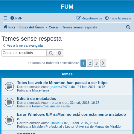
FUM
PMF
Registreu-vos
Inicia la sessió
C
Inici
Índex del fòrum
Cerca
Temes sense resposta
e
Temes sense resposta
r
Ves a la cerca avançada
c
Cerca
Cerca avançada
a
1
2
3
Següent
La cerca ha trobat 64 coincidències
Temes
Totes les web de Miramon han passat a ser https
Darrera entrada Autor:
joanma747
«
dc., 24 feb. 2021, 16:15
Publicat a
Miscel·lània
Edició de metadades
Darrera entrada Autor:
rortuno
«
dt., 31 maig 2016, 16:17
Publicat a
Fòrum d'usuaris en català
Error Windows 8:MiraMon no está correctamente instalado
o...
Darrera entrada Autor:
Daniel
«
dv., 10 abr. 2015, 19:53
Publicat a
MiraMon Profesional y Lector Universal de Mapas de MiraMon