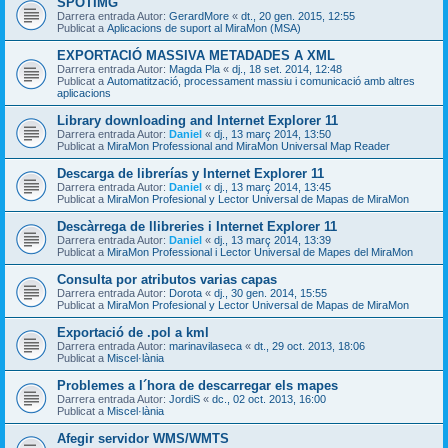
SPOTIMG
Darrera entrada Autor:
GerardMore
«
dt., 20 gen. 2015, 12:55
Publicat a
Aplicacions de suport al MiraMon (MSA)
EXPORTACIÓ MASSIVA METADADES A XML
Darrera entrada Autor:
Magda Pla
«
dj., 18 set. 2014, 12:48
Publicat a
Automatització, processament massiu i comunicació amb altres
aplicacions
Library downloading and Internet Explorer 11
Darrera entrada Autor:
Daniel
«
dj., 13 març 2014, 13:50
Publicat a
MiraMon Professional and MiraMon Universal Map Reader
Descarga de librerías y Internet Explorer 11
Darrera entrada Autor:
Daniel
«
dj., 13 març 2014, 13:45
Publicat a
MiraMon Profesional y Lector Universal de Mapas de MiraMon
Descàrrega de llibreries i Internet Explorer 11
Darrera entrada Autor:
Daniel
«
dj., 13 març 2014, 13:39
Publicat a
MiraMon Professional i Lector Universal de Mapes del MiraMon
Consulta por atributos varias capas
Darrera entrada Autor:
Dorota
«
dj., 30 gen. 2014, 15:55
Publicat a
MiraMon Profesional y Lector Universal de Mapas de MiraMon
Exportació de .pol a kml
Darrera entrada Autor:
marinavilaseca
«
dt., 29 oct. 2013, 18:06
Publicat a
Miscel·lània
Problemes a l´hora de descarregar els mapes
Darrera entrada Autor:
JordiS
«
dc., 02 oct. 2013, 16:00
Publicat a
Miscel·lània
Afegir servidor WMS/WMTS