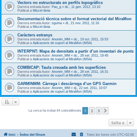
Vectors no estructurats en perfils topogràfics
Darrera entrada Autor:
Pau_g
«
dc., 11 gen. 2012, 13:10
Publicat a
Miscel·lània
Documentació tècnica sobre el format vectorial del MiraMon
Darrera entrada Autor:
sguma
«
dl., 21 nov. 2011, 11:16
Publicat a
Miscel·lània
Caràcters estranys
Darrera entrada Autor:
Anonim_MM
«
dc., 19 oct. 2011, 15:53
Publicat a
Aplicacions de suport al MiraMon (MSA)
INTERPNT: Mapa de densitats a partir d’un inventari de punts
Darrera entrada Autor:
Anonim_MM
«
dc., 28 set. 2011, 19:45
Publicat a
Aplicacions de suport al MiraMon (MSA)
COMBICAP: Taula creuada amb les superfícies
Darrera entrada Autor:
Anonim_MM
«
dc., 28 set. 2011, 16:31
Publicat a
Aplicacions de suport al MiraMon (MSA)
GARMINMM: Càrrega i descàrrega d’un GPS Garmin
Darrera entrada Autor:
Anonim_MM
«
dj., 22 set. 2011, 10:07
Publicat a
Aplicacions de suport al MiraMon (MSA)
1
2
3
Següent
La cerca ha trobat 64 coincidències
Salta a
Inici
Índex del fòrum
Totes les hores són
UTC+02:00