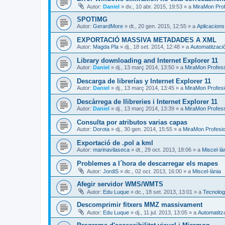
Autor:
Daniel
»
dv., 10 abr. 2015, 19:53
» a
MiraMon Prof
SPOTIMG
Autor:
GerardMore
»
dt., 20 gen. 2015, 12:55
» a
Aplicacion
EXPORTACIÓ MASSIVA METADADES A XML
Autor:
Magda Pla
»
dj., 18 set. 2014, 12:48
» a
Automatitzaci
Library downloading and Internet Explorer 11
Autor:
Daniel
»
dj., 13 març 2014, 13:50
» a
MiraMon Profes
Descarga de librerías y Internet Explorer 11
Autor:
Daniel
»
dj., 13 març 2014, 13:45
» a
MiraMon Profesi
Descàrrega de llibreries i Internet Explorer 11
Autor:
Daniel
»
dj., 13 març 2014, 13:39
» a
MiraMon Profess
Consulta por atributos varias capas
Autor:
Dorota
»
dj., 30 gen. 2014, 15:55
» a
MiraMon Profesio
Exportació de .pol a kml
Autor:
marinavilaseca
»
dt., 29 oct. 2013, 18:06
» a
Miscel·là
Problemes a l´hora de descarregar els mapes
Autor:
JordiS
»
dc., 02 oct. 2013, 16:00
» a
Miscel·lània
Afegir servidor WMS/WMTS
Autor:
Edu Luque
»
dc., 18 set. 2013, 13:01
» a
Tecnologi
Descomprimir fitxers MMZ massivament
Autor:
Edu Luque
»
dj., 11 jul. 2013, 13:05
» a
Automatitz