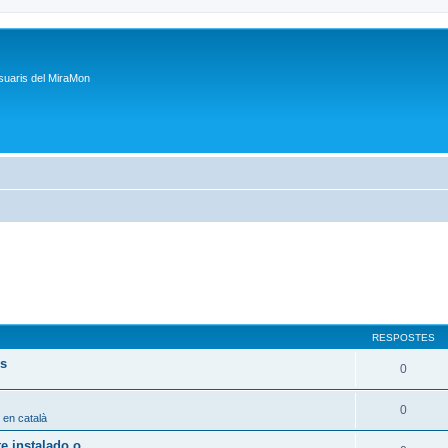
suaris del MiraMon
RESPOSTES
ps
0
0
 en català
 instalado o...