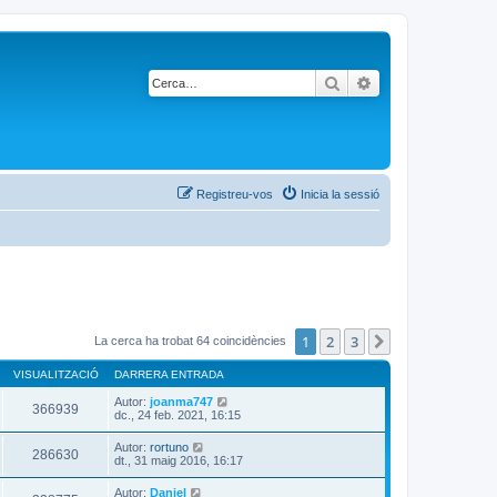
Cerca
Cerca avançada
Registreu-vos
Inicia la sessió
1
2
3
Següent
La cerca ha trobat 64 coincidències
VISUALITZACIÓ
DARRERA ENTRADA
Autor:
joanma747
366939
dc., 24 feb. 2021, 16:15
Autor:
rortuno
286630
dt., 31 maig 2016, 16:17
Autor:
Daniel