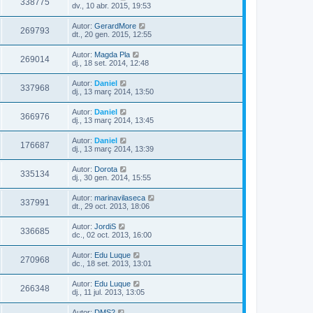
338775
dv., 10 abr. 2015, 19:53
Autor:
GerardMore
269793
dt., 20 gen. 2015, 12:55
Autor:
Magda Pla
269014
dj., 18 set. 2014, 12:48
Autor:
Daniel
337968
dj., 13 març 2014, 13:50
Autor:
Daniel
366976
dj., 13 març 2014, 13:45
Autor:
Daniel
176687
dj., 13 març 2014, 13:39
Autor:
Dorota
335134
dj., 30 gen. 2014, 15:55
Autor:
marinavilaseca
337991
dt., 29 oct. 2013, 18:06
Autor:
JordiS
336685
dc., 02 oct. 2013, 16:00
Autor:
Edu Luque
270968
dc., 18 set. 2013, 13:01
Autor:
Edu Luque
266348
dj., 11 jul. 2013, 13:05
Autor:
DMS2