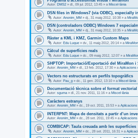
Programa d'accessibilitat visual i Miramon
Autor:
DMS2
»
dl., 09 jul. 2012, 13:45
» a
Miscel·lània
DSN files in Windows7 (via ODBC), especially in
Autor:
Anonim_MM
»
dj., 31 maig 2012, 10:38
» a
MiraMo
DSN (controladors ODBC) Windows 7 especialme
Autor:
Anonim_MM
»
dj., 31 maig 2012, 10:35
» a
MiraMo
Ràster a KML i KMZ, Garmin Custom Maps
Autor:
Edu Luque
»
dv., 11 maig 2012, 20:14
» a
MiraMon 
Càlcul de superfícies reals
Autor:
Edu Luque
»
dc., 09 maig 2012, 12:07
» a
MiraMon
SHPTOP: Importació/Exportació del MiraMon i 
Autor:
Anonim_MM
»
dl., 13 feb. 2012, 17:30
» a
Aplicacions
Vectors no estructurats en perfils topogràfics
Autor:
Pau_g
»
dc., 11 gen. 2012, 13:10
» a
Miscel·lània
Documentació tècnica sobre el format vectoria
Autor:
sguma
»
dl., 21 nov. 2011, 11:16
» a
Miscel·lània
Caràcters estranys
Autor:
Anonim_MM
»
dc., 19 oct. 2011, 15:53
» a
Aplicacions
INTERPNT: Mapa de densitats a partir d’un inve
Autor:
Anonim_MM
»
dc., 28 set. 2011, 19:45
» a
Aplicacions
COMBICAP: Taula creuada amb les superfícies
Autor:
Anonim_MM
»
dc., 28 set. 2011, 16:31
» a
Aplicac