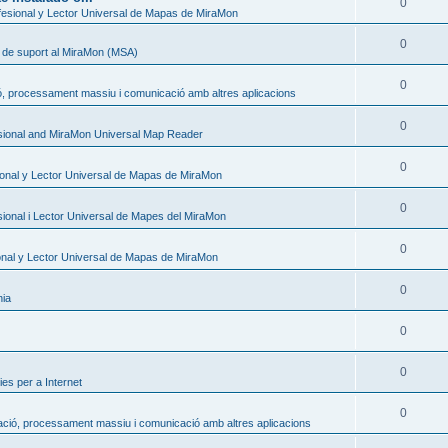
0
esional y Lector Universal de Mapas de MiraMon
0
s de suport al MiraMon (MSA)
0
ó, processament massiu i comunicació amb altres aplicacions
0
sional and MiraMon Universal Map Reader
0
onal y Lector Universal de Mapas de MiraMon
0
ional i Lector Universal de Mapes del MiraMon
0
nal y Lector Universal de Mapas de MiraMon
0
nia
0
0
es per a Internet
0
ació, processament massiu i comunicació amb altres aplicacions