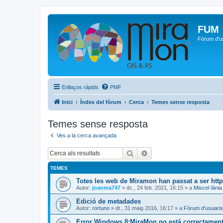
FUM
Fòrum d'u
Enllaços ràpids
PMF
Inici
Índex del fòrum
Cerca
Temes sense resposta
Temes sense resposta
Ves a la cerca avançada
Cerca
Cerca avançada
TEMES
Totes les web de Miramon han passat a ser htt
Autor:
joanma747
»
dc., 24 feb. 2021, 16:15
» a
Miscel·lània
Edició de metadades
Autor:
rortuno
»
dt., 31 maig 2016, 16:17
» a
Fòrum d'usuaris
Error Windows 8:MiraMon no está correctamente