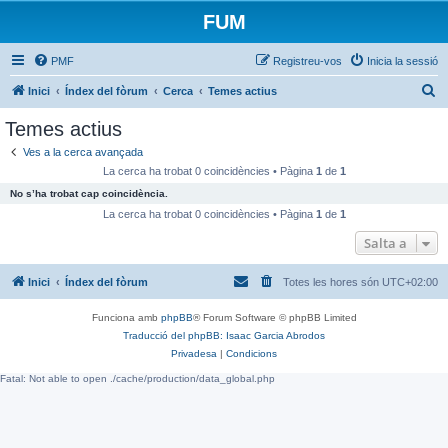
FUM
PMF
Registreu-vos
Inicia la sessió
C
Inici
Índex del fòrum
Cerca
Temes actius
e
Temes actius
r
Ves a la cerca avançada
c
La cerca ha trobat 0 coincidències • Pàgina
1
de
1
a
No s’ha trobat cap coincidència.
La cerca ha trobat 0 coincidències • Pàgina
1
de
1
Salta a
Inici
Índex del fòrum
Totes les hores són
UTC+02:00
Funciona amb
phpBB
® Forum Software © phpBB Limited
Traducció del phpBB: Isaac Garcia Abrodos
Privadesa
|
Condicions
Fatal: Not able to open ./cache/production/data_global.php