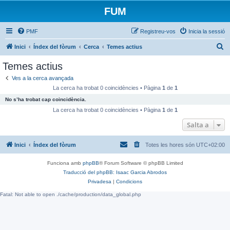
FUM
PMF
Registreu-vos
Inicia la sessió
C
Inici
Índex del fòrum
Cerca
Temes actius
e
Temes actius
r
Ves a la cerca avançada
c
La cerca ha trobat 0 coincidències • Pàgina
1
de
1
a
No s’ha trobat cap coincidència.
La cerca ha trobat 0 coincidències • Pàgina
1
de
1
Salta a
Inici
Índex del fòrum
Totes les hores són
UTC+02:00
Funciona amb
phpBB
® Forum Software © phpBB Limited
Traducció del phpBB: Isaac Garcia Abrodos
Privadesa
|
Condicions
Fatal: Not able to open ./cache/production/data_global.php