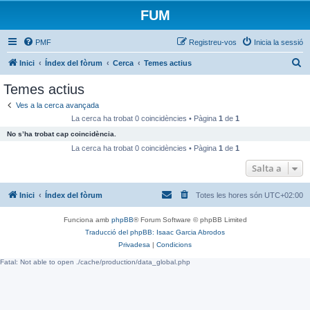
FUM
PMF
Registreu-vos
Inicia la sessió
C
Inici
Índex del fòrum
Cerca
Temes actius
e
Temes actius
r
Ves a la cerca avançada
c
La cerca ha trobat 0 coincidències • Pàgina
1
de
1
a
No s’ha trobat cap coincidència.
La cerca ha trobat 0 coincidències • Pàgina
1
de
1
Salta a
Inici
Índex del fòrum
Totes les hores són
UTC+02:00
Funciona amb
phpBB
® Forum Software © phpBB Limited
Traducció del phpBB: Isaac Garcia Abrodos
Privadesa
|
Condicions
Fatal: Not able to open ./cache/production/data_global.php