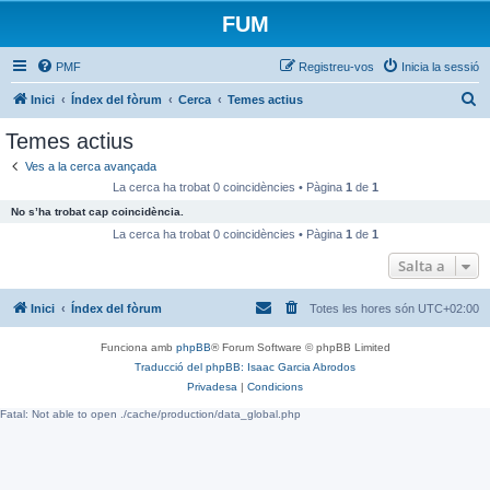
FUM
PMF
Registreu-vos
Inicia la sessió
C
Inici
Índex del fòrum
Cerca
Temes actius
e
Temes actius
r
Ves a la cerca avançada
c
La cerca ha trobat 0 coincidències • Pàgina
1
de
1
a
No s’ha trobat cap coincidència.
La cerca ha trobat 0 coincidències • Pàgina
1
de
1
Salta a
Inici
Índex del fòrum
Totes les hores són
UTC+02:00
Funciona amb
phpBB
® Forum Software © phpBB Limited
Traducció del phpBB: Isaac Garcia Abrodos
Privadesa
|
Condicions
Fatal: Not able to open ./cache/production/data_global.php