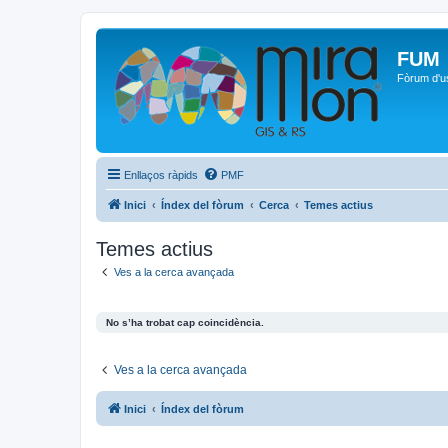
FUM
Fòrum d'u
Enllaços ràpids
PMF
Inici
Índex del fòrum
Cerca
Temes actius
Temes actius
Ves a la cerca avançada
No s’ha trobat cap coincidència.
Ves a la cerca avançada
Inici
Índex del fòrum