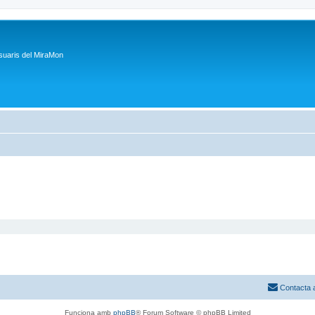
suaris del MiraMon
Contacta 
Funciona amb
phpBB
® Forum Software © phpBB Limited