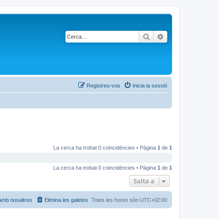
Cerca
Cerca avançada
Registreu-vos
Inicia la sessió
La cerca ha trobat 0 coincidències • Pàgina
1
de
1
La cerca ha trobat 0 coincidències • Pàgina
1
de
1
Salta a
amb nosaltres
Elimina les galetes
Totes les hores són
UTC+02:00