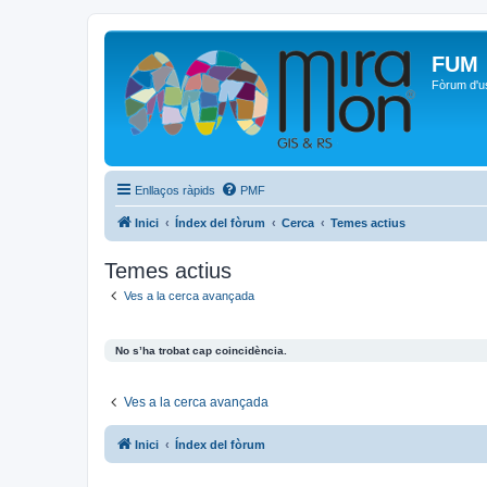
FUM
Fòrum d'u
Enllaços ràpids
PMF
Inici
Índex del fòrum
Cerca
Temes actius
Temes actius
Ves a la cerca avançada
No s’ha trobat cap coincidència.
Ves a la cerca avançada
Inici
Índex del fòrum