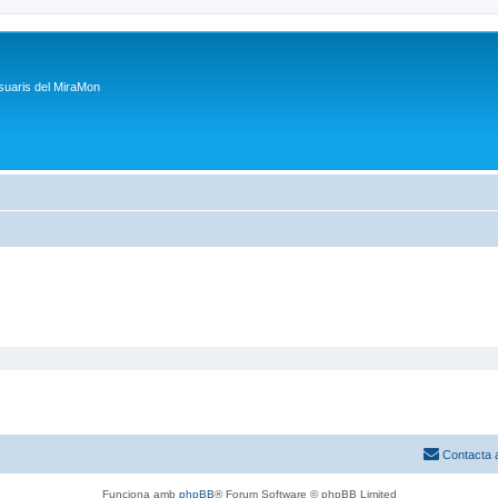
suaris del MiraMon
Contacta 
Funciona amb
phpBB
® Forum Software © phpBB Limited