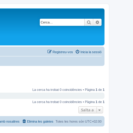
Cerca
Cerca avançada
Registreu-vos
Inicia la sessió
La cerca ha trobat 0 coincidències • Pàgina
1
de
1
La cerca ha trobat 0 coincidències • Pàgina
1
de
1
Salta a
amb nosaltres
Elimina les galetes
Totes les hores són
UTC+02:00