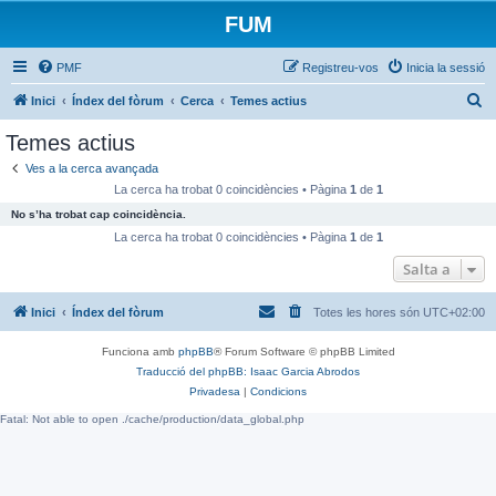
FUM
PMF
Registreu-vos
Inicia la sessió
C
Inici
Índex del fòrum
Cerca
Temes actius
e
Temes actius
r
Ves a la cerca avançada
c
La cerca ha trobat 0 coincidències • Pàgina
1
de
1
a
No s’ha trobat cap coincidència.
La cerca ha trobat 0 coincidències • Pàgina
1
de
1
Salta a
Inici
Índex del fòrum
Totes les hores són
UTC+02:00
Funciona amb
phpBB
® Forum Software © phpBB Limited
Traducció del phpBB: Isaac Garcia Abrodos
Privadesa
|
Condicions
Fatal: Not able to open ./cache/production/data_global.php