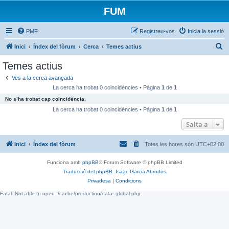
FUM
PMF
Registreu-vos
Inicia la sessió
C
Inici
Índex del fòrum
Cerca
Temes actius
e
Temes actius
r
Ves a la cerca avançada
c
La cerca ha trobat 0 coincidències • Pàgina
1
de
1
a
No s’ha trobat cap coincidència.
La cerca ha trobat 0 coincidències • Pàgina
1
de
1
Salta a
Inici
Índex del fòrum
Totes les hores són
UTC+02:00
Funciona amb
phpBB
® Forum Software © phpBB Limited
Traducció del phpBB: Isaac Garcia Abrodos
Privadesa
|
Condicions
Fatal: Not able to open ./cache/production/data_global.php