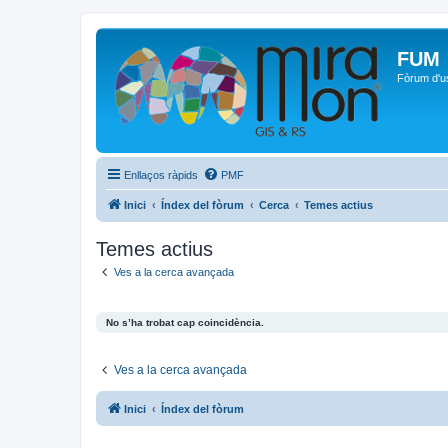
FUM
Fòrum d'u
Enllaços ràpids
PMF
Inici
Índex del fòrum
Cerca
Temes actius
Temes actius
Ves a la cerca avançada
No s’ha trobat cap coincidència.
Ves a la cerca avançada
Inici
Índex del fòrum