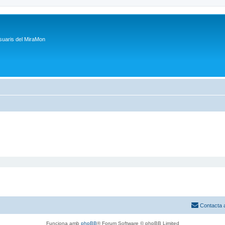
suaris del MiraMon
Contacta 
Funciona amb
phpBB
® Forum Software © phpBB Limited