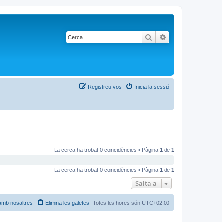
Cerca
Cerca avançada
Registreu-vos
Inicia la sessió
La cerca ha trobat 0 coincidències • Pàgina
1
de
1
La cerca ha trobat 0 coincidències • Pàgina
1
de
1
Salta a
amb nosaltres
Elimina les galetes
Totes les hores són
UTC+02:00