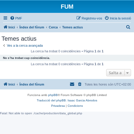
FUM
PMF
Registreu-vos
Inicia la sessió
C
Inici
Índex del fòrum
Cerca
Temes actius
e
Temes actius
r
Ves a la cerca avançada
c
La cerca ha trobat 0 coincidències • Pàgina
1
de
1
a
No s’ha trobat cap coincidència.
La cerca ha trobat 0 coincidències • Pàgina
1
de
1
Salta a
Inici
Índex del fòrum
Totes les hores són
UTC+02:00
Funciona amb
phpBB
® Forum Software © phpBB Limited
Traducció del phpBB: Isaac Garcia Abrodos
Privadesa
|
Condicions
Fatal: Not able to open ./cache/production/data_global.php