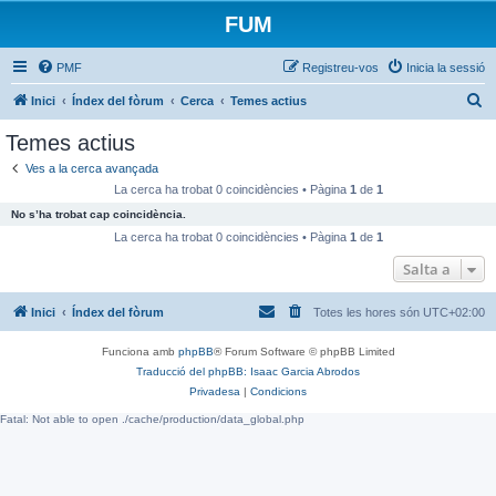
FUM
PMF
Registreu-vos
Inicia la sessió
C
Inici
Índex del fòrum
Cerca
Temes actius
e
Temes actius
r
Ves a la cerca avançada
c
La cerca ha trobat 0 coincidències • Pàgina
1
de
1
a
No s’ha trobat cap coincidència.
La cerca ha trobat 0 coincidències • Pàgina
1
de
1
Salta a
Inici
Índex del fòrum
Totes les hores són
UTC+02:00
Funciona amb
phpBB
® Forum Software © phpBB Limited
Traducció del phpBB: Isaac Garcia Abrodos
Privadesa
|
Condicions
Fatal: Not able to open ./cache/production/data_global.php