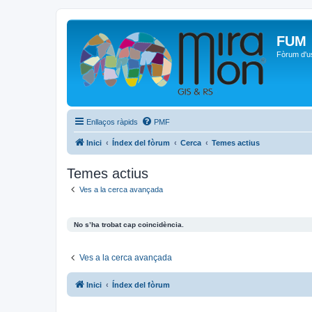
FUM
Fòrum d'u
Enllaços ràpids
PMF
Inici
Índex del fòrum
Cerca
Temes actius
Temes actius
Ves a la cerca avançada
No s’ha trobat cap coincidència.
Ves a la cerca avançada
Inici
Índex del fòrum