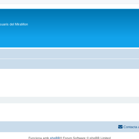
suaris del MiraMon
Contacta 
Funciona amb
phpBB
® Forum Software © phpBB Limited