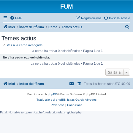
FUM
PMF
Registreu-vos
Inicia la sessió
C
Inici
Índex del fòrum
Cerca
Temes actius
e
Temes actius
r
Ves a la cerca avançada
c
La cerca ha trobat 0 coincidències • Pàgina
1
de
1
a
No s’ha trobat cap coincidència.
La cerca ha trobat 0 coincidències • Pàgina
1
de
1
Salta a
Inici
Índex del fòrum
Totes les hores són
UTC+02:00
Funciona amb
phpBB
® Forum Software © phpBB Limited
Traducció del phpBB: Isaac Garcia Abrodos
Privadesa
|
Condicions
Fatal: Not able to open ./cache/production/data_global.php