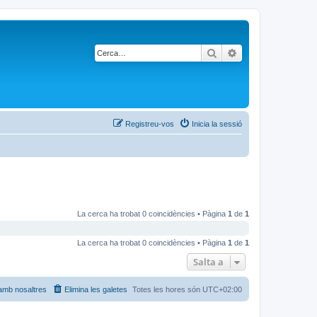
Cerca
Cerca avançada
Registreu-vos
Inicia la sessió
La cerca ha trobat 0 coincidències • Pàgina
1
de
1
La cerca ha trobat 0 coincidències • Pàgina
1
de
1
Salta a
amb nosaltres
Elimina les galetes
Totes les hores són
UTC+02:00