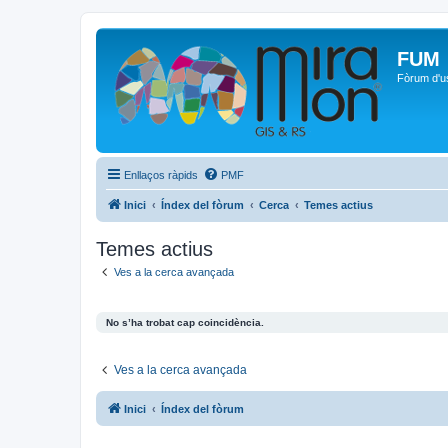
FUM
Fòrum d'u
Enllaços ràpids
PMF
Inici
Índex del fòrum
Cerca
Temes actius
Temes actius
Ves a la cerca avançada
No s’ha trobat cap coincidència.
Ves a la cerca avançada
Inici
Índex del fòrum