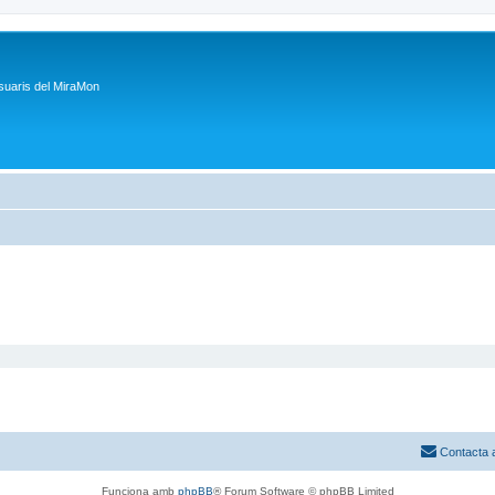
suaris del MiraMon
Contacta 
Funciona amb
phpBB
® Forum Software © phpBB Limited