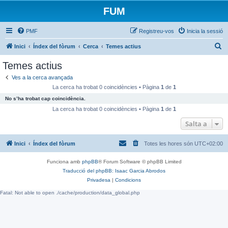
FUM
PMF
Registreu-vos
Inicia la sessió
C
Inici
Índex del fòrum
Cerca
Temes actius
e
Temes actius
r
Ves a la cerca avançada
c
La cerca ha trobat 0 coincidències • Pàgina
1
de
1
a
No s’ha trobat cap coincidència.
La cerca ha trobat 0 coincidències • Pàgina
1
de
1
Salta a
Inici
Índex del fòrum
Totes les hores són
UTC+02:00
Funciona amb
phpBB
® Forum Software © phpBB Limited
Traducció del phpBB: Isaac Garcia Abrodos
Privadesa
|
Condicions
Fatal: Not able to open ./cache/production/data_global.php