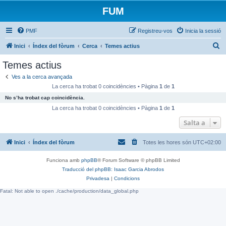
FUM
PMF
Registreu-vos
Inicia la sessió
C
Inici
Índex del fòrum
Cerca
Temes actius
e
Temes actius
r
Ves a la cerca avançada
c
La cerca ha trobat 0 coincidències • Pàgina
1
de
1
a
No s’ha trobat cap coincidència.
La cerca ha trobat 0 coincidències • Pàgina
1
de
1
Salta a
Inici
Índex del fòrum
Totes les hores són
UTC+02:00
Funciona amb
phpBB
® Forum Software © phpBB Limited
Traducció del phpBB: Isaac Garcia Abrodos
Privadesa
|
Condicions
Fatal: Not able to open ./cache/production/data_global.php