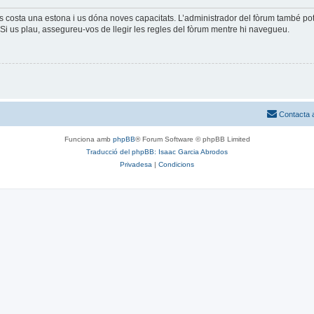
és costa una estona i us dóna noves capacitats. L’administrador del fòrum també po
Si us plau, assegureu-vos de llegir les regles del fòrum mentre hi navegueu.
Contacta 
Funciona amb
phpBB
® Forum Software © phpBB Limited
Traducció del phpBB: Isaac Garcia Abrodos
Privadesa
|
Condicions