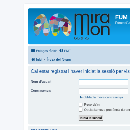
FUM
Fòrum d'u
Enllaços ràpids
PMF
Inici
Índex del fòrum
Cal estar registrat i haver iniciat la sessió per vis
Nom d’usuari:
Contrasenya:
He oblidat la meva contrasenya
Recorda’m
Oculta la meva presència durant