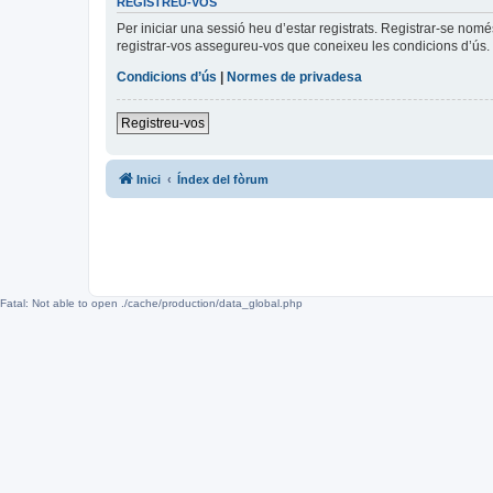
REGISTREU-VOS
Per iniciar una sessió heu d’estar registrats. Registrar-se nom
registrar-vos assegureu-vos que coneixeu les condicions d’ús. 
Condicions d’ús
|
Normes de privadesa
Registreu-vos
Inici
Índex del fòrum
Fatal: Not able to open ./cache/production/data_global.php