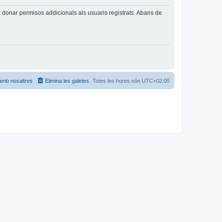
t donar permisos addicionals als usuaris registrats. Abans de
amb nosaltres
Elimina les galetes
Totes les hores són
UTC+02:00