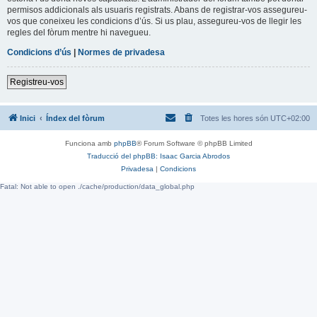
permisos addicionals als usuaris registrats. Abans de registrar-vos assegureu-
vos que coneixeu les condicions d’ús. Si us plau, assegureu-vos de llegir les
regles del fòrum mentre hi navegueu.
Condicions d’ús
|
Normes de privadesa
Registreu-vos
Inici
Índex del fòrum
Totes les hores són
UTC+02:00
Funciona amb
phpBB
® Forum Software © phpBB Limited
Traducció del phpBB: Isaac Garcia Abrodos
Privadesa
|
Condicions
Fatal: Not able to open ./cache/production/data_global.php