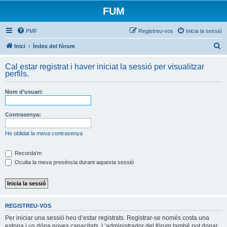
FUM
PMF
Registreu-vos
Inicia la sessió
C
Inici
Índex del fòrum
e
Cal estar registrat i haver iniciat la sessió per visualitzar
r
perfils.
c
Nom d’usuari:
a
Contrasenya:
He oblidat la meva contrasenya
Recorda’m
Oculta la meva presència durant aquesta sessió
REGISTREU-VOS
Per iniciar una sessió heu d’estar registrats. Registrar-se només costa una
estona i us dóna noves capacitats. L’administrador del fòrum també pot donar