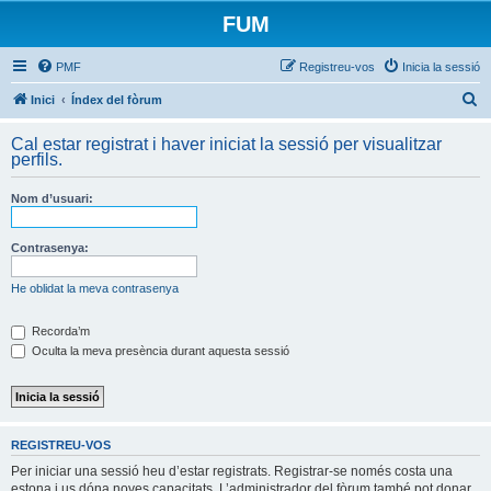
FUM
PMF
Registreu-vos
Inicia la sessió
C
Inici
Índex del fòrum
e
Cal estar registrat i haver iniciat la sessió per visualitzar
r
perfils.
c
Nom d’usuari:
a
Contrasenya:
He oblidat la meva contrasenya
Recorda’m
Oculta la meva presència durant aquesta sessió
REGISTREU-VOS
Per iniciar una sessió heu d’estar registrats. Registrar-se només costa una
estona i us dóna noves capacitats. L’administrador del fòrum també pot donar