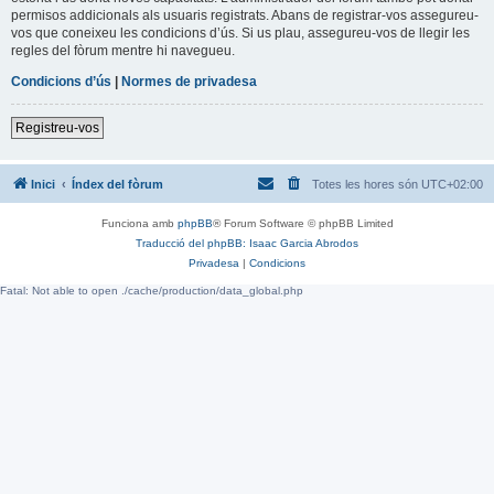
permisos addicionals als usuaris registrats. Abans de registrar-vos assegureu-
vos que coneixeu les condicions d’ús. Si us plau, assegureu-vos de llegir les
regles del fòrum mentre hi navegueu.
Condicions d’ús
|
Normes de privadesa
Registreu-vos
Inici
Índex del fòrum
Totes les hores són
UTC+02:00
Funciona amb
phpBB
® Forum Software © phpBB Limited
Traducció del phpBB: Isaac Garcia Abrodos
Privadesa
|
Condicions
Fatal: Not able to open ./cache/production/data_global.php