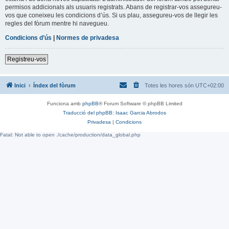
permisos addicionals als usuaris registrats. Abans de registrar-vos assegureu-
vos que coneixeu les condicions d’ús. Si us plau, assegureu-vos de llegir les
regles del fòrum mentre hi navegueu.
Condicions d’ús
|
Normes de privadesa
Registreu-vos
Inici
Índex del fòrum
Totes les hores són
UTC+02:00
Funciona amb
phpBB
® Forum Software © phpBB Limited
Traducció del phpBB: Isaac Garcia Abrodos
Privadesa
|
Condicions
Fatal: Not able to open ./cache/production/data_global.php