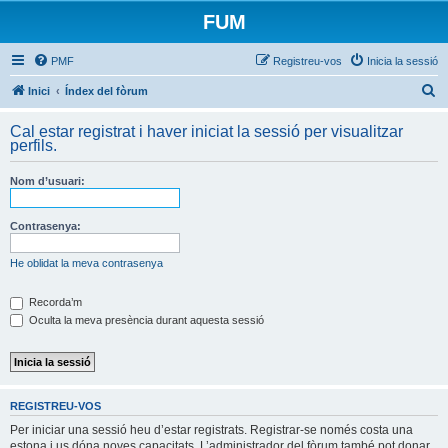
FUM
PMF
Registreu-vos
Inicia la sessió
C
Inici
Índex del fòrum
e
Cal estar registrat i haver iniciat la sessió per visualitzar
r
perfils.
c
Nom d’usuari:
a
Contrasenya:
He oblidat la meva contrasenya
Recorda’m
Oculta la meva presència durant aquesta sessió
REGISTREU-VOS
Per iniciar una sessió heu d’estar registrats. Registrar-se només costa una
estona i us dóna noves capacitats. L’administrador del fòrum també pot donar