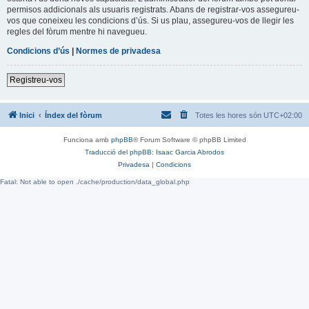
permisos addicionals als usuaris registrats. Abans de registrar-vos assegureu-
vos que coneixeu les condicions d’ús. Si us plau, assegureu-vos de llegir les
regles del fòrum mentre hi navegueu.
Condicions d’ús
|
Normes de privadesa
Registreu-vos
Inici
Índex del fòrum
Totes les hores són
UTC+02:00
Funciona amb
phpBB
® Forum Software © phpBB Limited
Traducció del phpBB: Isaac Garcia Abrodos
Privadesa
|
Condicions
Fatal: Not able to open ./cache/production/data_global.php