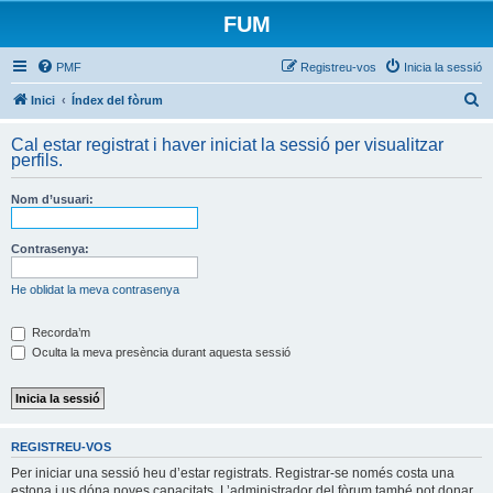
FUM
PMF
Registreu-vos
Inicia la sessió
C
Inici
Índex del fòrum
e
Cal estar registrat i haver iniciat la sessió per visualitzar
r
perfils.
c
Nom d’usuari:
a
Contrasenya:
He oblidat la meva contrasenya
Recorda’m
Oculta la meva presència durant aquesta sessió
REGISTREU-VOS
Per iniciar una sessió heu d’estar registrats. Registrar-se només costa una
estona i us dóna noves capacitats. L’administrador del fòrum també pot donar