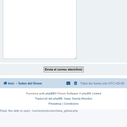
Inici
Índex del fòrum
Totes les hores són
UTC+02:00
Funciona amb
phpBB
® Forum Software © phpBB Limited
Traducció del phpBB: Isaac Garcia Abrodos
Privadesa
|
Condicions
Fatal: Not able to open ./cache/production/data_global.php