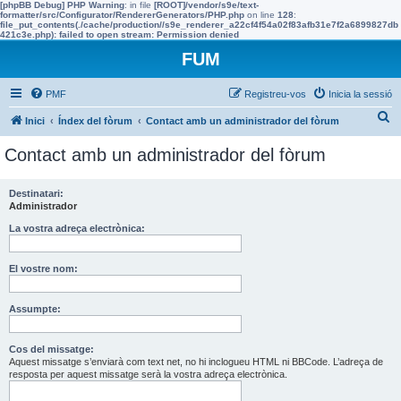
[phpBB Debug] PHP Warning
: in file
[ROOT]/vendor/s9e/text-
formatter/src/Configurator/RendererGenerators/PHP.php
on line
128
:
file_put_contents(./cache/production//s9e_renderer_a22cf4f54a02f83afb31e7f2a6899827db
421c3e.php): failed to open stream: Permission denied
FUM
PMF
Registreu-vos
Inicia la sessió
C
Inici
Índex del fòrum
Contact amb un administrador del fòrum
e
Contact amb un administrador del fòrum
r
c
Destinatari:
Administrador
a
La vostra adreça electrònica:
El vostre nom:
Assumpte:
Cos del missatge:
Aquest missatge s’enviarà com text net, no hi inclogueu HTML ni BBCode. L’adreça de
resposta per aquest missatge serà la vostra adreça electrònica.