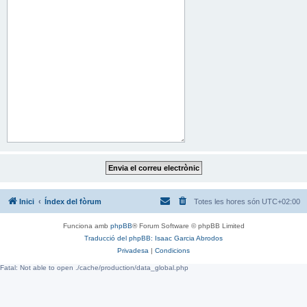
Inici
Índex del fòrum
Totes les hores són
UTC+02:00
Funciona amb
phpBB
® Forum Software © phpBB Limited
Traducció del phpBB: Isaac Garcia Abrodos
Privadesa
|
Condicions
Fatal: Not able to open ./cache/production/data_global.php