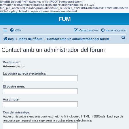
[phpBB Debug] PHP Warning
: in file
[ROOT]/vendor/s9e/text-
formatter/src/Configurator/RendererGenerators/PHP.php
on line
128
:
file_put_contents(./cache/production//s9e_renderer_a22cf4f54a02f83afb31e7f2a6899827db
421c3e.php): failed to open stream: Permission denied
FUM
PMF
Registreu-vos
Inicia la sessió
C
Inici
Índex del fòrum
Contact amb un administrador del fòrum
e
Contact amb un administrador del fòrum
r
c
Destinatari:
Administrador
a
La vostra adreça electrònica:
El vostre nom:
Assumpte:
Cos del missatge:
Aquest missatge s’enviarà com text net, no hi inclogueu HTML ni BBCode. L’adreça de
resposta per aquest missatge serà la vostra adreça electrònica.