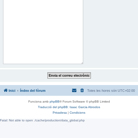
Inici
Índex del fòrum
Totes les hores són
UTC+02:00
Funciona amb
phpBB
® Forum Software © phpBB Limited
Traducció del phpBB: Isaac Garcia Abrodos
Privadesa
|
Condicions
Fatal: Not able to open ./cache/production/data_global.php