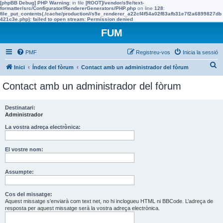
[phpBB Debug] PHP Warning
: in file
[ROOT]/vendor/s9e/text-
formatter/src/Configurator/RendererGenerators/PHP.php
on line
128
:
file_put_contents(./cache/production//s9e_renderer_a22cf4f54a02f83afb31e7f2a6899827db
421c3e.php): failed to open stream: Permission denied
FUM
PMF
Registreu-vos
Inicia la sessió
C
Inici
Índex del fòrum
Contact amb un administrador del fòrum
e
Contact amb un administrador del fòrum
r
c
Destinatari:
Administrador
a
La vostra adreça electrònica:
El vostre nom:
Assumpte:
Cos del missatge:
Aquest missatge s’enviarà com text net, no hi inclogueu HTML ni BBCode. L’adreça de
resposta per aquest missatge serà la vostra adreça electrònica.