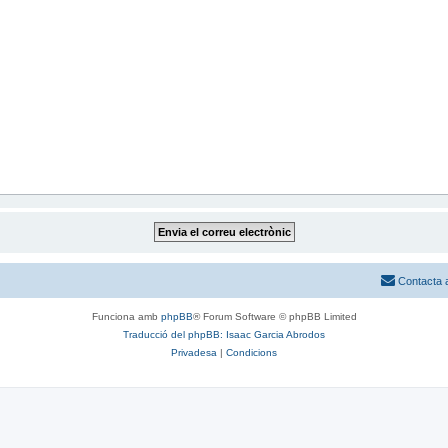
Contacta 
Funciona amb
phpBB
® Forum Software © phpBB Limited
Traducció del phpBB: Isaac Garcia Abrodos
Privadesa
|
Condicions