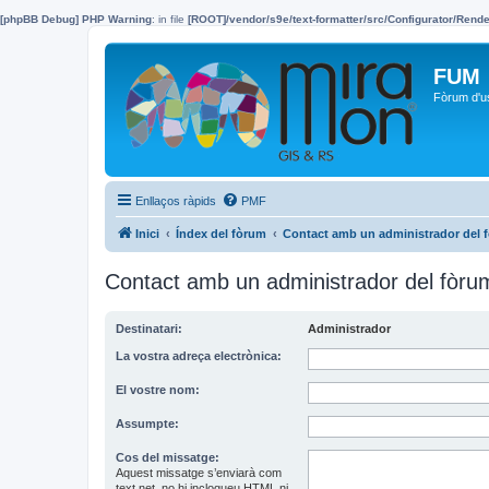
[phpBB Debug] PHP Warning
: in file
[ROOT]/vendor/s9e/text-formatter/src/Configurator/Ren
FUM
Fòrum d'u
Enllaços ràpids
PMF
Inici
Índex del fòrum
Contact amb un administrador del 
Contact amb un administrador del fòru
Destinatari:
Administrador
La vostra adreça electrònica:
El vostre nom:
Assumpte:
Cos del missatge:
Aquest missatge s’enviarà com
text net, no hi inclogueu HTML ni