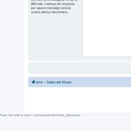
BBCode. L’adreça de resposta
per aquest missatge serà la
vostra adreça electrònica.
Inici
Índex del fòrum
Fatal: Not able to open ./cache/production/data_global.php