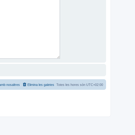
amb nosaltres
Elimina les galetes
Totes les hores són
UTC+02:00