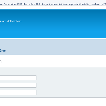
dererGenerators/PHP.php
on line
128
:
file_put_contents(./cache/production//s9e_renderer_a
suaris del MiraMon
fòrum
m