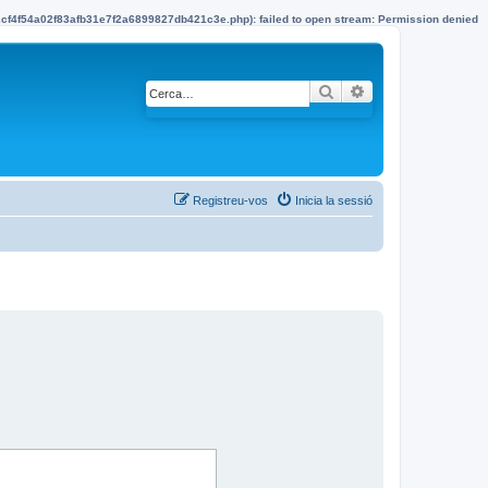
22cf4f54a02f83afb31e7f2a6899827db421c3e.php): failed to open stream: Permission denied
Cerca
Cerca avançada
Registreu-vos
Inicia la sessió