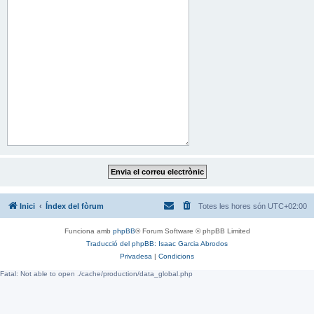
Inici
Índex del fòrum
Totes les hores són
UTC+02:00
Funciona amb
phpBB
® Forum Software © phpBB Limited
Traducció del phpBB: Isaac Garcia Abrodos
Privadesa
|
Condicions
Fatal: Not able to open ./cache/production/data_global.php