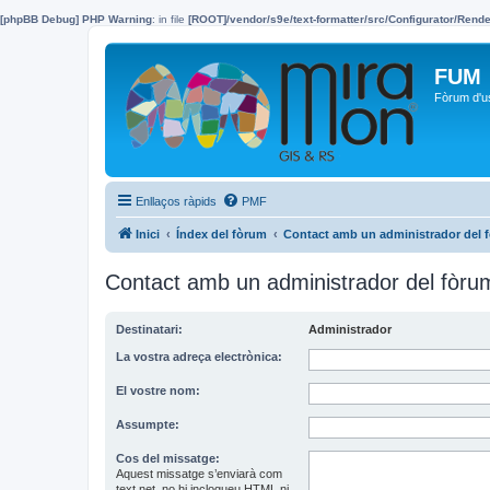
[phpBB Debug] PHP Warning
: in file
[ROOT]/vendor/s9e/text-formatter/src/Configurator/Ren
FUM
Fòrum d'u
Enllaços ràpids
PMF
Inici
Índex del fòrum
Contact amb un administrador del 
Contact amb un administrador del fòru
Destinatari:
Administrador
La vostra adreça electrònica:
El vostre nom:
Assumpte:
Cos del missatge:
Aquest missatge s’enviarà com
text net, no hi inclogueu HTML ni