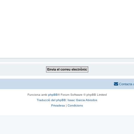
Contacta 
Funciona amb
phpBB
® Forum Software © phpBB Limited
Traducció del phpBB: Isaac Garcia Abrodos
Privadesa
|
Condicions