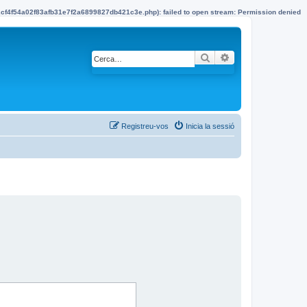
22cf4f54a02f83afb31e7f2a6899827db421c3e.php): failed to open stream: Permission denied
Cerca
Cerca avançada
Registreu-vos
Inicia la sessió