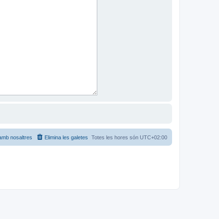
amb nosaltres
Elimina les galetes
Totes les hores són
UTC+02:00