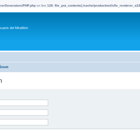
dererGenerators/PHP.php
on line
128
:
file_put_contents(./cache/production//s9e_renderer_a
suaris del MiraMon
fòrum
m