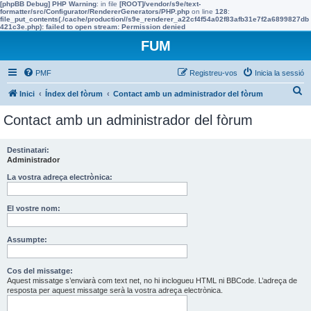
[phpBB Debug] PHP Warning
: in file
[ROOT]/vendor/s9e/text-
formatter/src/Configurator/RendererGenerators/PHP.php
on line
128
:
file_put_contents(./cache/production//s9e_renderer_a22cf4f54a02f83afb31e7f2a6899827db
421c3e.php): failed to open stream: Permission denied
FUM
PMF
Registreu-vos
Inicia la sessió
C
Inici
Índex del fòrum
Contact amb un administrador del fòrum
e
Contact amb un administrador del fòrum
r
c
Destinatari:
Administrador
a
La vostra adreça electrònica:
El vostre nom:
Assumpte:
Cos del missatge:
Aquest missatge s’enviarà com text net, no hi inclogueu HTML ni BBCode. L’adreça de
resposta per aquest missatge serà la vostra adreça electrònica.