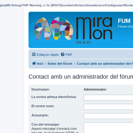
[phpBB Debug] PHP Warning
: in file
[ROOT]/vendor/s9e/text-formatter/src/Configurator/Ren
FUM
Fòrum d'u
Enllaços ràpids
PMF
Inici
Índex del fòrum
Contact amb un administrador del 
Contact amb un administrador del fòru
Destinatari:
Administrador
La vostra adreça electrònica:
El vostre nom:
Assumpte:
Cos del missatge:
Aquest missatge s’enviarà com
text net, no hi inclogueu HTML ni