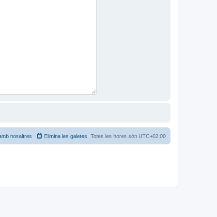
amb nosaltres
Elimina les galetes
Totes les hores són
UTC+02:00