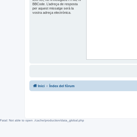
BBCode. L’adreça de resposta
per aquest missatge serà la
vostra adreça electrònica.
Inici
Índex del fòrum
Fatal: Not able to open ./cache/production/data_global.php