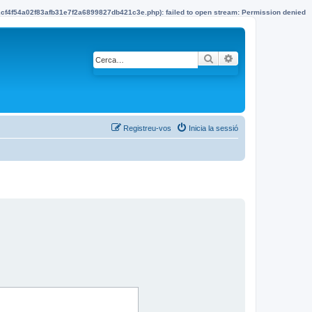
22cf4f54a02f83afb31e7f2a6899827db421c3e.php): failed to open stream: Permission denied
Cerca
Cerca avançada
Registreu-vos
Inicia la sessió