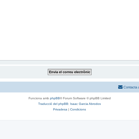
Contacta 
Funciona amb
phpBB
® Forum Software © phpBB Limited
Traducció del phpBB: Isaac Garcia Abrodos
Privadesa
|
Condicions