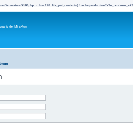
dererGenerators/PHP.php
on line
128
:
file_put_contents(./cache/production//s9e_renderer_a
suaris del MiraMon
fòrum
m