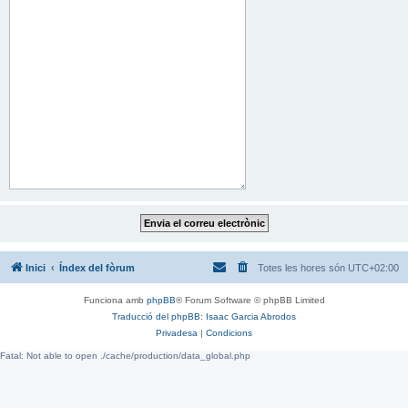
Inici
Índex del fòrum
Totes les hores són
UTC+02:00
Funciona amb
phpBB
® Forum Software © phpBB Limited
Traducció del phpBB: Isaac Garcia Abrodos
Privadesa
|
Condicions
Fatal: Not able to open ./cache/production/data_global.php