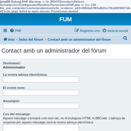
[phpBB Debug] PHP Warning
: in file
[ROOT]/vendor/s9e/text-
formatter/src/Configurator/RendererGenerators/PHP.php
on line
128
:
file_put_contents(./cache/production//s9e_renderer_a22cf4f54a02f83afb31e7f2a6899827db
421c3e.php): failed to open stream: Permission denied
FUM
PMF
Registreu-vos
Inicia la sessió
C
Inici
Índex del fòrum
Contact amb un administrador del fòrum
e
Contact amb un administrador del fòrum
r
c
Destinatari:
Administrador
a
La vostra adreça electrònica:
El vostre nom:
Assumpte:
Cos del missatge:
Aquest missatge s’enviarà com text net, no hi inclogueu HTML ni BBCode. L’adreça de
resposta per aquest missatge serà la vostra adreça electrònica.