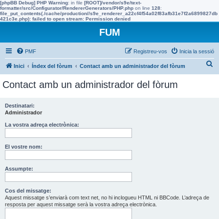
[phpBB Debug] PHP Warning
: in file
[ROOT]/vendor/s9e/text-
formatter/src/Configurator/RendererGenerators/PHP.php
on line
128
:
file_put_contents(./cache/production//s9e_renderer_a22cf4f54a02f83afb31e7f2a6899827db
421c3e.php): failed to open stream: Permission denied
FUM
PMF
Registreu-vos
Inicia la sessió
C
Inici
Índex del fòrum
Contact amb un administrador del fòrum
e
Contact amb un administrador del fòrum
r
c
Destinatari:
Administrador
a
La vostra adreça electrònica:
El vostre nom:
Assumpte:
Cos del missatge:
Aquest missatge s’enviarà com text net, no hi inclogueu HTML ni BBCode. L’adreça de
resposta per aquest missatge serà la vostra adreça electrònica.