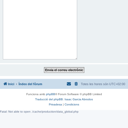
Inici
Índex del fòrum
Totes les hores són
UTC+02:00
Funciona amb
phpBB
® Forum Software © phpBB Limited
Traducció del phpBB: Isaac Garcia Abrodos
Privadesa
|
Condicions
Fatal: Not able to open ./cache/production/data_global.php