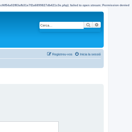
22cf4f54a02f83afb31e7f2a6899827db421c3e.php): failed to open stream: Permission denied
Cerca
Cerca avançada
Registreu-vos
Inicia la sessió