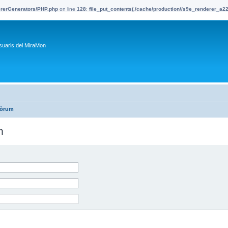
dererGenerators/PHP.php
on line
128
:
file_put_contents(./cache/production//s9e_renderer_a
suaris del MiraMon
fòrum
m