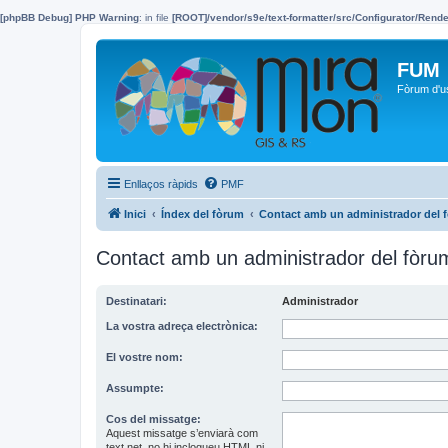
[phpBB Debug] PHP Warning
: in file
[ROOT]/vendor/s9e/text-formatter/src/Configurator/Ren
FUM
Fòrum d'u
Enllaços ràpids
PMF
Inici
Índex del fòrum
Contact amb un administrador del 
Contact amb un administrador del fòru
Destinatari:
Administrador
La vostra adreça electrònica:
El vostre nom:
Assumpte:
Cos del missatge:
Aquest missatge s’enviarà com
text net, no hi inclogueu HTML ni