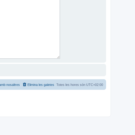
amb nosaltres
Elimina les galetes
Totes les hores són
UTC+02:00