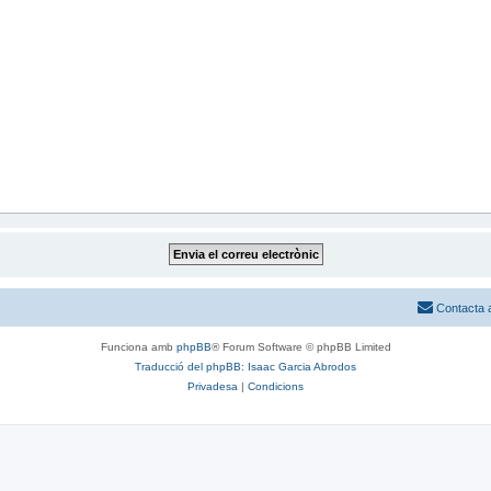
Contacta 
Funciona amb
phpBB
® Forum Software © phpBB Limited
Traducció del phpBB: Isaac Garcia Abrodos
Privadesa
|
Condicions