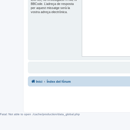
BBCode. L’adreça de resposta
per aquest missatge serà la
vostra adreça electrònica.
Inici
Índex del fòrum
Fatal: Not able to open ./cache/production/data_global.php