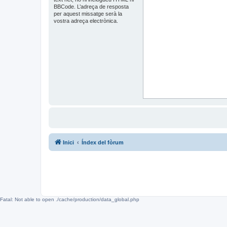
BBCode. L’adreça de resposta
per aquest missatge serà la
vostra adreça electrònica.
Inici
Índex del fòrum
Fatal: Not able to open ./cache/production/data_global.php