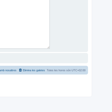
amb nosaltres
Elimina les galetes
Totes les hores són
UTC+02:00