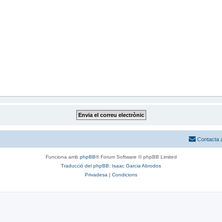
Contacta 
Funciona amb
phpBB
® Forum Software © phpBB Limited
Traducció del phpBB: Isaac Garcia Abrodos
Privadesa
|
Condicions