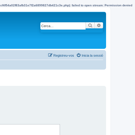
22cf4f54a02f83afb31e7f2a6899827db421c3e.php): failed to open stream: Permission denied
Cerca
Cerca avançada
Registreu-vos
Inicia la sessió