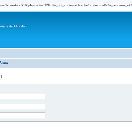
dererGenerators/PHP.php
on line
128
:
file_put_contents(./cache/production//s9e_renderer_a
suaris del MiraMon
fòrum
m