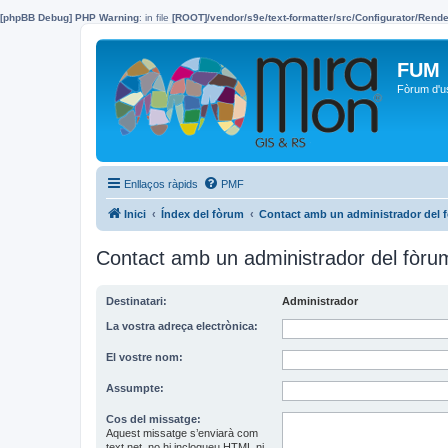
[phpBB Debug] PHP Warning
: in file
[ROOT]/vendor/s9e/text-formatter/src/Configurator/Ren
FUM
Fòrum d'u
Enllaços ràpids
PMF
Inici
Índex del fòrum
Contact amb un administrador del 
Contact amb un administrador del fòru
Destinatari:
Administrador
La vostra adreça electrònica:
El vostre nom:
Assumpte:
Cos del missatge:
Aquest missatge s’enviarà com
text net, no hi inclogueu HTML ni