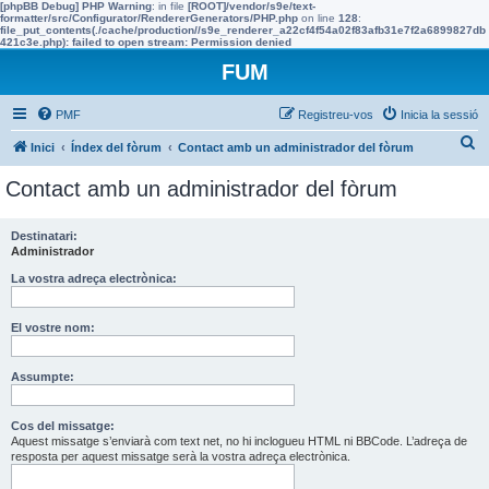
[phpBB Debug] PHP Warning
: in file
[ROOT]/vendor/s9e/text-
formatter/src/Configurator/RendererGenerators/PHP.php
on line
128
:
file_put_contents(./cache/production//s9e_renderer_a22cf4f54a02f83afb31e7f2a6899827db
421c3e.php): failed to open stream: Permission denied
FUM
PMF
Registreu-vos
Inicia la sessió
C
Inici
Índex del fòrum
Contact amb un administrador del fòrum
e
Contact amb un administrador del fòrum
r
c
Destinatari:
Administrador
a
La vostra adreça electrònica:
El vostre nom:
Assumpte:
Cos del missatge:
Aquest missatge s’enviarà com text net, no hi inclogueu HTML ni BBCode. L’adreça de
resposta per aquest missatge serà la vostra adreça electrònica.