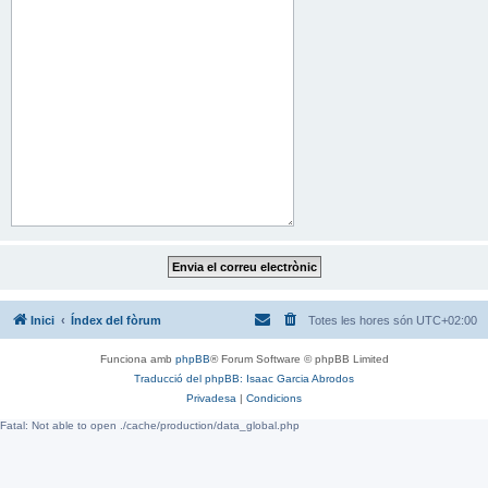
Inici
Índex del fòrum
Totes les hores són
UTC+02:00
Funciona amb
phpBB
® Forum Software © phpBB Limited
Traducció del phpBB: Isaac Garcia Abrodos
Privadesa
|
Condicions
Fatal: Not able to open ./cache/production/data_global.php