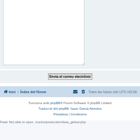
Inici
Índex del fòrum
Totes les hores són
UTC+02:00
Funciona amb
phpBB
® Forum Software © phpBB Limited
Traducció del phpBB: Isaac Garcia Abrodos
Privadesa
|
Condicions
Fatal: Not able to open ./cache/production/data_global.php