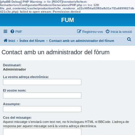
[phpBB Debug] PHP Warning
: in file
[ROOT]/vendor/s9e/text-
formatter/src/Configurator/RendererGenerators/PHP.php
on line
128
:
file_put_contents(./cache/production//s9e_renderer_a22cf4f54a02f83afb31e7f2a6899827db
421c3e.php): failed to open stream: Permission denied
FUM
PMF
Registreu-vos
Inicia la sessió
C
Inici
Índex del fòrum
Contact amb un administrador del fòrum
e
Contact amb un administrador del fòrum
r
c
Destinatari:
Administrador
a
La vostra adreça electrònica:
El vostre nom:
Assumpte:
Cos del missatge:
Aquest missatge s’enviarà com text net, no hi inclogueu HTML ni BBCode. L’adreça de
resposta per aquest missatge serà la vostra adreça electrònica.