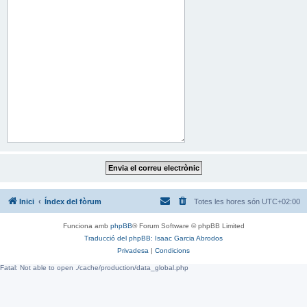
Inici
Índex del fòrum
Totes les hores són
UTC+02:00
Funciona amb
phpBB
® Forum Software © phpBB Limited
Traducció del phpBB: Isaac Garcia Abrodos
Privadesa
|
Condicions
Fatal: Not able to open ./cache/production/data_global.php