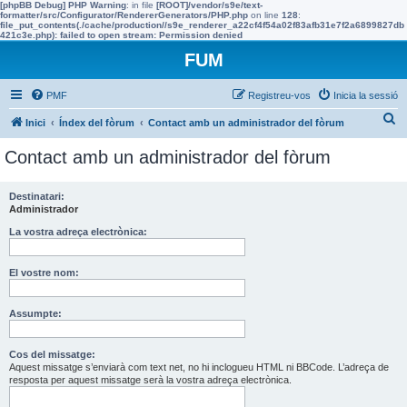
[phpBB Debug] PHP Warning
: in file
[ROOT]/vendor/s9e/text-
formatter/src/Configurator/RendererGenerators/PHP.php
on line
128
:
file_put_contents(./cache/production//s9e_renderer_a22cf4f54a02f83afb31e7f2a6899827db
421c3e.php): failed to open stream: Permission denied
FUM
PMF
Registreu-vos
Inicia la sessió
C
Inici
Índex del fòrum
Contact amb un administrador del fòrum
e
Contact amb un administrador del fòrum
r
c
Destinatari:
Administrador
a
La vostra adreça electrònica:
El vostre nom:
Assumpte:
Cos del missatge:
Aquest missatge s’enviarà com text net, no hi inclogueu HTML ni BBCode. L’adreça de
resposta per aquest missatge serà la vostra adreça electrònica.