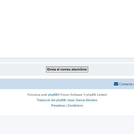
Contacta 
Funciona amb
phpBB
® Forum Software © phpBB Limited
Traducció del phpBB: Isaac Garcia Abrodos
Privadesa
|
Condicions