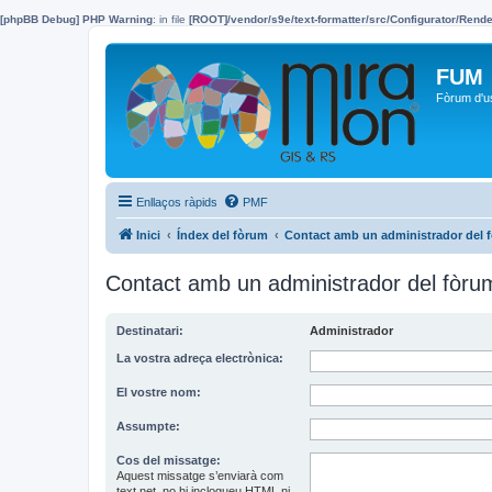
[phpBB Debug] PHP Warning
: in file
[ROOT]/vendor/s9e/text-formatter/src/Configurator/Ren
FUM
Fòrum d'u
Enllaços ràpids
PMF
Inici
Índex del fòrum
Contact amb un administrador del 
Contact amb un administrador del fòru
Destinatari:
Administrador
La vostra adreça electrònica:
El vostre nom:
Assumpte:
Cos del missatge:
Aquest missatge s’enviarà com
text net, no hi inclogueu HTML ni