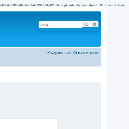
22cf4f54a02f83afb31e7f2a6899827db421c3e.php): failed to open stream: Permission denied
Cerca
Cerca avançada
Registreu-vos
Inicia la sessió