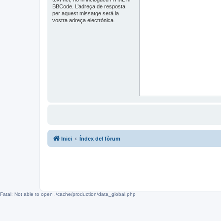
BBCode. L’adreça de resposta
per aquest missatge serà la
vostra adreça electrònica.
Inici
Índex del fòrum
Fatal: Not able to open ./cache/production/data_global.php