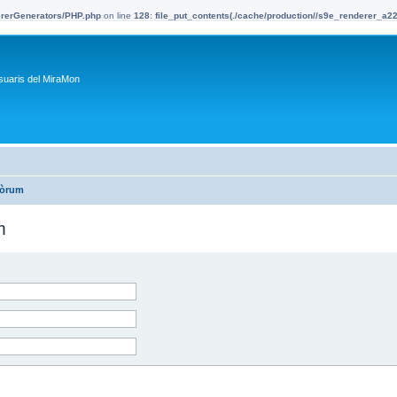
dererGenerators/PHP.php
on line
128
:
file_put_contents(./cache/production//s9e_renderer_a
suaris del MiraMon
fòrum
m