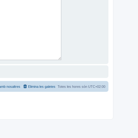
amb nosaltres
Elimina les galetes
Totes les hores són
UTC+02:00